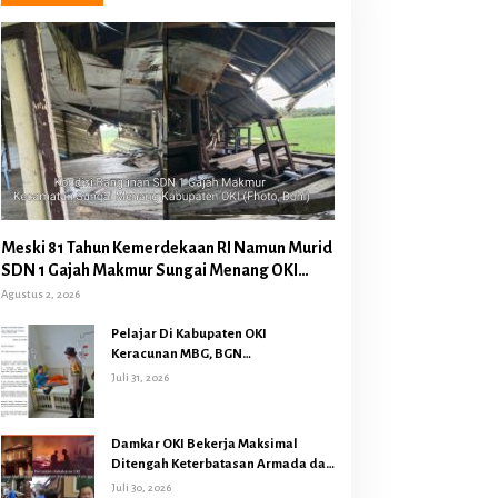
Meski 81 Tahun Kemerdekaan RI Namun Murid
SDN 1 Gajah Makmur Sungai Menang OKI
Diduga Belajar Diruang WC
Agustus 2, 2026
Pelajar Di Kabupaten OKI
Keracunan MBG, BGN
Memberhentikan Operasional
Juli 31, 2026
Sementara SPPG Air Sugihan
Bandar Jaya
Damkar OKI Bekerja Maksimal
Ditengah Keterbatasan Armada dan
Anggaran Minim Serta Gaji Jauh
Juli 30, 2026