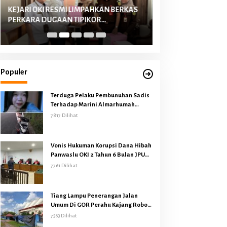
KEJARI OKI RESMI LIMPAHKAN BERKAS
Kejati Sumsel Gele
PERKARA DUGAAN TIPIKOR
Terduga Korupsi Lal
PENYALURAN KUR BANK PLAT MERAH
Diperairan Sungai 
TAHUN 2022-2023 KE PENGADILAN
Menyita Uang Tunai 
TIPIKOR PALEMBANG
Motor Harley David
Populer
Terduga Pelaku Pembunuhan Sadis
Terhadap Marini Almarhumah
Berhasil Diungkap Polres OKI
7817 Dilihat
Vonis Hukuman Korupsi Dana Hibah
Panwaslu OKI 2 Tahun 6 Bulan JPU
Pikir Pikir
7761 Dilihat
Tiang Lampu Penerangan Jalan
Umum Di GOR Perahu Kajang Roboh
Disapu Puting Beliung
7563 Dilihat