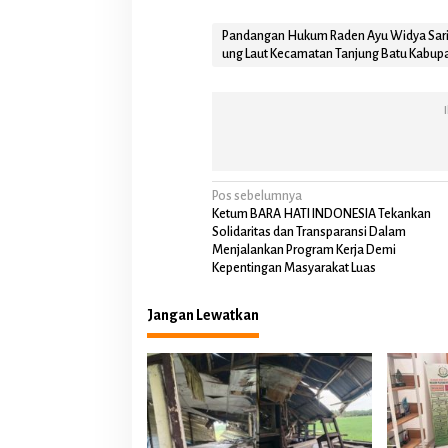
t
e
Pandangan Hukum Raden Ayu Widya Sari 
n
ung Laut Kecamatan Tanjung Batu Kabupat
O
g
a
n
I
l
i
r
N
Pos sebelumnya
Ketum BARA HATI INDONESIA Tekankan
a
Solidaritas dan Transparansi Dalam
Menjalankan Program Kerja Demi
v
Kepentingan Masyarakat Luas
i
g
Jangan Lewatkan
a
s
i
p