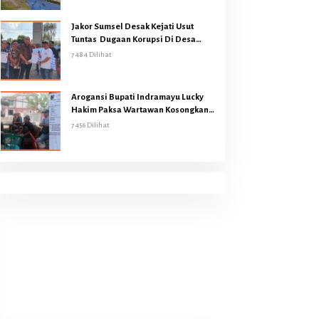
Jakor Sumsel Desak Kejati Usut
Tuntas Dugaan Korupsi Di Desa
Bukit Batu Kecamatan Air Sugihan
7484 Dilihat
OKI
Arogansi Bupati Indramayu Lucky
Hakim Paksa Wartawan Kosongkan
Gedung Graha Pers
7456 Dilihat