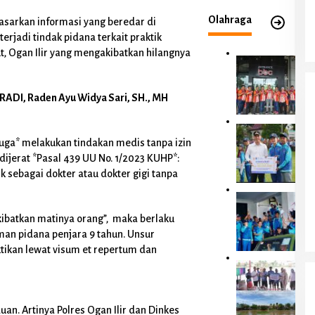
Oknum Perawat RSUD Kayuagung
Diduga Melakukan Malpraktik Di Desa
Olahraga
asarkan informasi yang beredar di
Tanjung Laut Ogan Ilir Terancam Pidana
erjadi tindak pidana terkait praktik
dan Pemberhentian
ut, Ogan Ilir yang mengakibatkan hilangnya
A
n
g
RADI, Raden Ayu Widya Sari, SH., MH
g
o
t
P
a
uga* melakukan tindakan medis tanpa izin
e
D
m
ijerat *Pasal 439 UU No. 1/2023 KUHP*:
P
k
Meski 81 Tahun Kemerdekaan RI Namun
k sebagai dokter atau dokter gigi tanpa
R
a
Murid SDN 1 Gajah Makmur Sungai
D
b
B
Menang OKI Diduga Belajar Diruang WC
D
Di OKI, Pemerintahan, Pendidikan, Peristiwa, Sumatera
O
u
Selatan
|
Agustus 2, 2026
e
ibatkan matinya orang”, maka berlaku
K
p
l
I
an pidana penjara 9 tahun. Unsur
a
i
B
ktikan lewat visum et repertum dan
t
S
e
i
e
K
r
d
r
o
i
a
d
n
B
n
a
t
o
duan. Artinya Polres Ogan Ilir dan Dinkes
K
n