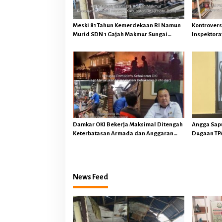
o
s
Meski 81 Tahun Kemerdekaan RI Namun
Kontrovers
Murid SDN 1 Gajah Makmur Sungai
Inspektorat
Menang OKI Diduga Belajar Diruang WC
Tegaskan 
Keuangan 
Hukuman P
Damkar OKI Bekerja Maksimal Ditengah
Angga Sap
Keterbatasan Armada dan Anggaran
Dugaan TPA
Minim Serta Gaji Jauh Dari Harapan
OKI Tindak
Hukum
News Feed