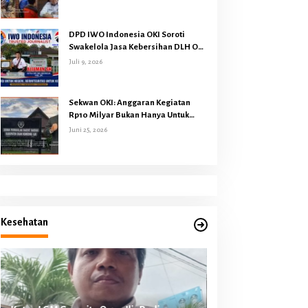
Dari Harapan
DPD IWO Indonesia OKI Soroti
Swakelola Jasa Kebersihan DLH OKI
Senilai Rp4,284 Miliar
Juli 9, 2026
Sekwan OKI: Anggaran Kegiatan
Rp10 Milyar Bukan Hanya Untuk
Makan Minum Rapat DPRD
Juni 25, 2026
Melainkan Juga Kegiatan Reses
Dapil 45 Anggota Dewan
Kesehatan