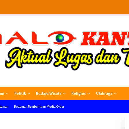
am
Politik
Budaya Wisata
Religius
Olahraga
rtawan
Pedoman Pemberitaan Media Cyber