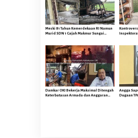
Meski 81 Tahun Kemerdekaan RI Namun
Kontrovers
Murid SDN 1 Gajah Makmur Sungai
Inspektorat
Menang OKI Diduga Belajar Diruang WC
Tegaskan 
Keuangan 
Hukuman P
Damkar OKI Bekerja Maksimal Ditengah
Angga Sap
Keterbatasan Armada dan Anggaran
Dugaan TPA
Minim Serta Gaji Jauh Dari Harapan
OKI Tindak
Hukum