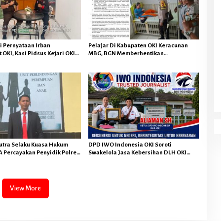
e
l
a
w
a
i Pernyataan Irban
Pelajar Di Kabupaten OKI Keracunan
n
 OKI, Kasi Pidsus Kejari OKI
MBG, BGN Memberhentikan
A
Pengembalian Kerugian
Operasional Sementara SPPG Air
Negara Tidak Menghapuskan
Sugihan Bandar Jaya
r
idana Bagi Pelaku
u
s
utra Selaku Kuasa Hukum
DPD IWO Indonesia OKI Soroti
 Percayakan Penyidik Polres
Swakelola Jasa Kebersihan DLH OKI
 Lanjuti Sesuai Prosedur
Senilai Rp4,284 Miliar
View More