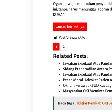
e
Ogan Ilir wajib melakukan penyelidi
c
ini, tanpa harus menunggu laporan d
a
KUHAP.
m
a
t
Laman berikutnya
a
n
Post Views:
1,397
T
a
1
2
n
j
Related Posts:
u
n
Jawaban Eksekutif Atas Pand
g
Sidang Praperadilan Antara 
B
a
Jawaban Eksekutif Atas Pand
t
Pesan Moral Advokat Raden A
u
Oknum Perawat RSUD Kayuag
K
Masyarakat OKI Meminta Pem
a
b
u
Baca Juga :
Ikhtiar Pemkab OKI S
p
a