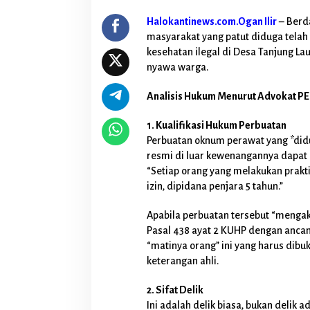
p
r
Halokantinews.com.Ogan Ilir
– Berd
a
masyarakat yang patut diduga telah t
k
kesehatan ilegal di Desa Tanjung La
t
e
nyawa warga.
k
D
Analisis Hukum Menurut Advokat PE
i
D
1. Kualifikasi Hukum Perbuatan
e
Perbuatan oknum perawat yang *did
s
a
resmi di luar kewenangannya dapat d
T
“Setiap orang yang melakukan prakti
a
izin, dipidana penjara 5 tahun.”
n
j
Apabila perbuatan tersebut “mengak
u
n
Pasal 438 ayat 2 KUHP dengan ancam
g
“matinya orang” ini yang harus dibu
L
keterangan ahli.
a
u
2. Sifat Delik
t
K
Ini adalah delik biasa, bukan delik a