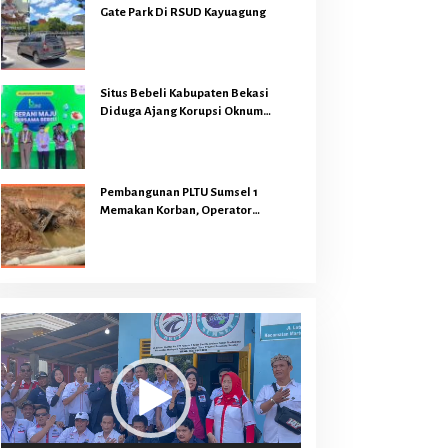
Gate Park Di RSUD Kayuagung
Situs Bebeli Kabupaten Bekasi
Diduga Ajang Korupsi Oknum
Pejabat
Pembangunan PLTU Sumsel 1
Memakan Korban, Operator
Backhoe Loader Meninggal Dunia
Dilokasi Proyek
Pemutar
Video