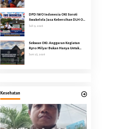
Dari Harapan
DPD IWO Indonesia OKI Soroti
Swakelola Jasa Kebersihan DLH OKI
Senilai Rp4,284 Miliar
Juli 9, 2026
Sekwan OKI: Anggaran Kegiatan
Rp10 Milyar Bukan Hanya Untuk
Makan Minum Rapat DPRD
Juni 25, 2026
Melainkan Juga Kegiatan Reses
Dapil 45 Anggota Dewan
Kesehatan