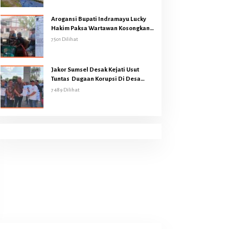
Arogansi Bupati Indramayu Lucky
Hakim Paksa Wartawan Kosongkan
Gedung Graha Pers
7501 Dilihat
Jakor Sumsel Desak Kejati Usut
Tuntas Dugaan Korupsi Di Desa
Bukit Batu Kecamatan Air Sugihan
7489 Dilihat
OKI