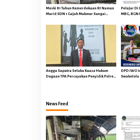
s
Meski 81 Tahun Kemerdekaan RI Namun
Pelajar Di
Murid SDN 1 Gajah Makmur Sungai
MBG, BGN 
Menang OKI Diduga Belajar Diruang WC
Operasiona
Sugihan B
Angga Saputra Selaku Kuasa Hukum
DPD IWO In
Dugaan TPA Percayakan Penyidik Polres
Swakelola 
OKI Tindak Lanjuti Sesuai Prosedur
Senilai Rp
Hukum
News Feed