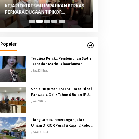
KEJARI OKI RESMI LIMPAHKAN BERKAS
Kejati Sumsel Gele
PERKARA DUGAAN TIPIKOR
Terduga Korupsi Lal
PENYALURAN KUR BANK PLAT MERAH
Diperairan Sungai 
TAHUN 2022-2023 KE PENGADILAN
Menyita Uang Tunai 
TIPIKOR PALEMBANG
Motor Harley David
Populer
Terduga Pelaku Pembunuhan Sadis
Terhadap Marini Almarhumah
Berhasil Diungkap Polres OKI
7822 Dilihat
Vonis Hukuman Korupsi Dana Hibah
Panwaslu OKI 2 Tahun 6 Bulan JPU
Pikir Pikir
7766 Dilihat
Tiang Lampu Penerangan Jalan
Umum Di GOR Perahu Kajang Roboh
Disapu Puting Beliung
7644 Dilihat