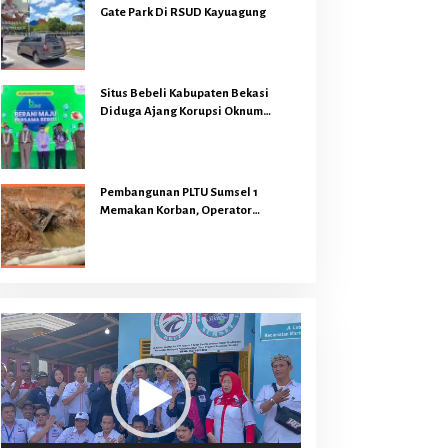
Gate Park Di RSUD Kayuagung
Situs Bebeli Kabupaten Bekasi
Diduga Ajang Korupsi Oknum
Pejabat
Pembangunan PLTU Sumsel 1
Memakan Korban, Operator
Backhoe Loader Meninggal Dunia
Dilokasi Proyek
Pemutar
Video