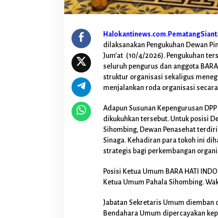
r
a
n
s
Halokantinews.com.PematangSiant
i
dilaksanakan Pengukuhan Dewan Pim
D
a
Jum’at (10/4/2026). Pengukuhan te
l
seluruh pengurus dan anggota BAR
a
struktur organisasi sekaligus men
m
menjalankan roda organisasi secara
M
e
n
Adapun Susunan Kepengurusan DPP 
j
dikukuhkan tersebut. Untuk posisi
a
Sihombing, Dewan Penasehat terdir
l
Sinaga. Kehadiran para tokoh ini 
a
strategis bagi perkembangan organi
n
k
a
Posisi Ketua Umum BARA HATI INDONE
n
Ketua Umum Pahala Sihombing. Wa
P
r
Jabatan Sekretaris Umum diemban o
o
g
Bendahara Umum dipercayakan kepad