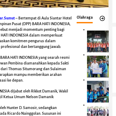
Oknum Perawat RSUD Kayuagung
Diduga Melakukan Malpraktik Di Desa
Tanjung Laut Ogan Ilir Terancam Pidana
dan Pemberhentian
Olahraga
ar.Sumut
– Bertempat di Aula Siantar Hotel
pinan Pusat (DPP) BARA HATI INDONESIA,
rsebut menjadi momentum penting bagi
A
A HATI INDONESIA dalam memperkuat
n
egaskan komitmen pengurus dalam
g
 profesional dan bertanggung jawab.
g
o
t
BARA HATI INDONESIA yang searah resmi
P
a
e
 Dewan Pembina diamanahkan kepada Sakti
Meski 81 Tahun Kemerdekaan RI Namun
D
m
Murid SDN 1 Gajah Makmur Sungai
i dari Thomas Situmorang dan Sulaiman
P
k
Menang OKI Diduga Belajar Diruang WC
diharapkan mampu memberikan arahan
Di OKI, Pemerintahan, Pendidikan, Peristiwa, Sumatera
R
a
Selatan
|
Agustus 2, 2026
D
sasi ke depan.
b
B
D
O
u
e
K
SIA dijabat oleh Rikkot Damanik, Wakil
p
l
I
kil Ketua Umum Nelson Damanik
a
i
B
t
S
e
i
leh Hunter D. Samosir, sedangkan
e
K
r
d
r
o
a Ricardo Nainggolan. Susunan ini
i
a