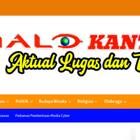
am
Politik
Budaya Wisata
Religius
Olahraga
rtawan
Pedoman Pemberitaan Media Cyber