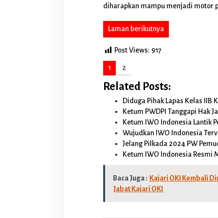
r
diharapkan mampu menjadi motor p
a
m
Laman berikutnya
K
e
r
Post Views:
917
j
a
1
2
D
e
Related Posts:
m
i
Diduga Pihak Lapas Kelas IIB
K
Ketum PWDPI Tanggapi Hak Ja
e
Ketum IWO Indonesia Lantik 
p
Wujudkan IWO Indonesia Terve
e
Jelang Pilkada 2024 PW Pe
n
t
Ketum IWO Indonesia Resmi M
i
n
Baca Juga :
Kajari OKI Kembali D
g
a
Jabat Kajari OKI
n
M
a