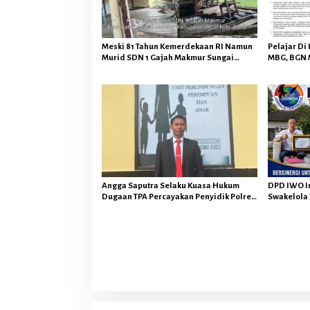
Meski 81 Tahun Kemerdekaan RI Namun
Pelajar Di
Murid SDN 1 Gajah Makmur Sungai
MBG, BGN 
Menang OKI Diduga Belajar Diruang WC
Operasiona
Sugihan B
Angga Saputra Selaku Kuasa Hukum
DPD IWO In
Dugaan TPA Percayakan Penyidik Polres
Swakelola 
OKI Tindak Lanjuti Sesuai Prosedur
Senilai Rp
Hukum