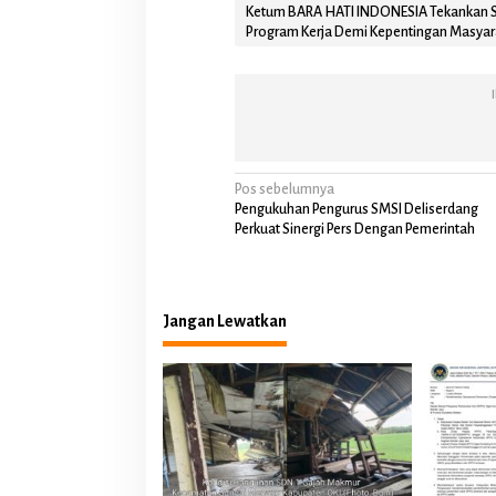
s
Ketum BARA HATI INDONESIA Tekankan So
y
Program Kerja Demi Kepentingan Masyar
a
r
a
k
a
t
L
N
u
Pos sebelumnya
a
Pengukuhan Pengurus SMSI Deliserdang
a
s
Perkuat Sinergi Pers Dengan Pemerintah
v
i
g
Jangan Lewatkan
a
s
i
p
o