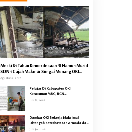
Meski 81 Tahun Kemerdekaan RI Namun Murid
SDN 1 Gajah Makmur Sungai Menang OKI
Diduga Belajar Diruang WC
Agustus 2, 2026
Pelajar Di Kabupaten OKI
Keracunan MBG, BGN
Memberhentikan Operasional
Juli 31, 2026
Sementara SPPG Air Sugihan
Bandar Jaya
Damkar OKI Bekerja Maksimal
Ditengah Keterbatasan Armada dan
Anggaran Minim Serta Gaji Jauh
Juli 30, 2026