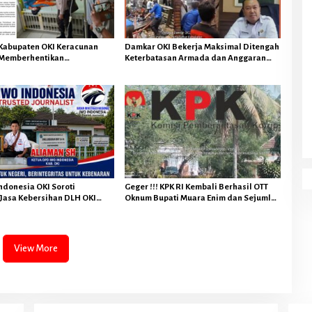
g
a
M
e
 Kabupaten OKI Keracunan
Damkar OKI Bekerja Maksimal Ditengah
l
Memberhentikan
Keterbatasan Armada dan Anggaran
a
l Sementara SPPG Air
Minim Serta Gaji Jauh Dari Harapan
w
andar Jaya
a
n
A
r
u
s
donesia OKI Soroti
Geger !!! KPK RI Kembali Berhasil OTT
Jasa Kebersihan DLH OKI
Oknum Bupati Muara Enim dan Sejumlah
4,284 Miliar
Oknum Lainnya
View More