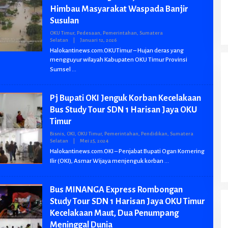
Oknum Perawat RSUD Kayuagung
Himbau Masyarakat Waspada Banjir
Diduga Melakukan Malpraktik Di Desa
Susulan
Tanjung Laut Ogan Ilir Terancam Pidana
dan Pemberhentian
OKU Timur
,
Pedesaan
,
Pemerintahan
,
Sumatera
Selatan
|
Januari 12, 2026
O
L
Halokantinews.com.OKUTimur – Hujan deras yang
E
mengguyur wilayah Kabupaten OKU Timur Provinsi
H
B
Sumsel
W
I
A
Pj Bupati OKI Jenguk Korban Kecelakaan
N
Bus Study Tour SDN 1 Harisan Jaya OKU
Timur
Meski 81 Tahun Kemerdekaan RI Namun
Murid SDN 1 Gajah Makmur Sungai
Bisnis
,
OKI
,
OKU Timur
,
Pemerintahan
,
Pendidikan
,
Sumatera
Selatan
|
Mei 25, 2024
O
Menang OKI Diduga Belajar Diruang WC
Di OKI, Pemerintahan, Pendidikan, Peristiwa, Sumatera
L
Halokantinews.com.OKI – Penjabat Bupati Ogan Komering
Selatan
|
Agustus 2, 2026
E
Ilir (OKI), Asmar Wijaya menjenguk korban
H
B
W
I
Bus MINANGA Express Rombongan
A
N
Study Tour SDN 1 Harisan Jaya OKU Timur
Kecelakaan Maut, Dua Penumpang
Meninggal Dunia