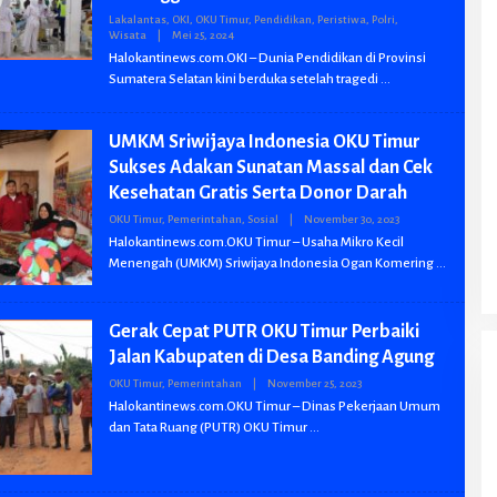
Lakalantas
,
OKI
,
OKU Timur
,
Pendidikan
,
Peristiwa
,
Polri
,
Wisata
|
Mei 25, 2024
O
L
Halokantinews.com.OKI – Dunia Pendidikan di Provinsi
E
Sumatera Selatan kini berduka setelah tragedi
H
B
W
I
UMKM Sriwijaya Indonesia OKU Timur
A
N
Sukses Adakan Sunatan Massal dan Cek
Kesehatan Gratis Serta Donor Darah
OKU Timur
,
Pemerintahan
,
Sosial
|
November 30, 2023
O
L
Halokantinews.com.OKU Timur – Usaha Mikro Kecil
E
Menengah (UMKM) Sriwijaya Indonesia Ogan Komering
H
B
W
I
Gerak Cepat PUTR OKU Timur Perbaiki
A
N
Jalan Kabupaten di Desa Banding Agung
OKU Timur
,
Pemerintahan
|
November 25, 2023
O
L
Halokantinews.com.OKU Timur – Dinas Pekerjaan Umum
E
dan Tata Ruang (PUTR) OKU Timur
H
B
W
I
A