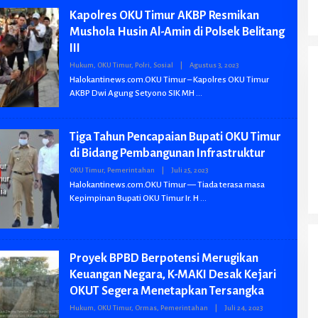
N
Kapolres OKU Timur AKBP Resmikan
Mushola Husin Al-Amin di Polsek Belitang
III
Hukum
,
OKU Timur
,
Polri
,
Sosial
|
Agustus 3, 2023
O
L
Halokantinews.com.OKU Timur – Kapolres OKU Timur
E
AKBP Dwi Agung Setyono SIK MH
H
B
W
I
Tiga Tahun Pencapaian Bupati OKU Timur
A
N
di Bidang Pembangunan Infrastruktur
Polres OKI Ringkus Pelaku Tindak Pidana
Penganiayaan Berat Mengakibatkan
OKU Timur
,
Pemerintahan
|
Juli 25, 2023
O
Kematian Di Desa Margo Bakti Mesuji
L
Halokantinews.com.OKU Timur — Tiada terasa masa
E
Kepimpinan Bupati OKU Timur Ir. H
H
B
W
olresta Deli
Luar Biasa, Polrestabes
Ketegasan Kapolda
I
ebek Sarang
Medan Berhasil Ungkap
Sumut Dalam Dugaa
A
 Pelaku dan
143 Kasus Tindak Pidana
Kompol DK Terekam
N
Proyek BPBD Berpotensi Merugikan
 di Amankan
Dalam Kurun Waktu 15
Nikmati Vape Getar Di
Keuangan Negara, K-MAKI Desak Kejari
Hari
Publik Minta Agar DK
OKUT Segera Menetapkan Tersangka
Cuma Di Patsus Tapi 
PTDH
Hukum
,
OKU Timur
,
Ormas
,
Pemerintahan
|
Juli 24, 2023
O
L