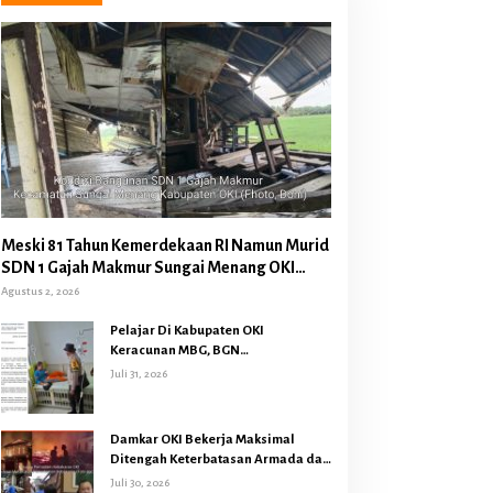
Bisnis
,
OKI
,
OKU Timur
,
Pemerintahan
,
Pendidikan
,
Sumatera Selatan
Meski 81 Tahun Kemerdekaan RI Namun Murid
j Bupati OKI Jenguk Korban Kecelaka
SDN 1 Gajah Makmur Sungai Menang OKI
Diduga Belajar Diruang WC
Agustus 2, 2026
DN 1 Harisan Jaya OKU Timur
Pelajar Di Kabupaten OKI
 25, 2024
Keracunan MBG, BGN
Memberhentikan Operasional
Juli 31, 2026
Sementara SPPG Air Sugihan
Bandar Jaya
Damkar OKI Bekerja Maksimal
Ditengah Keterbatasan Armada dan
Anggaran Minim Serta Gaji Jauh
Juli 30, 2026