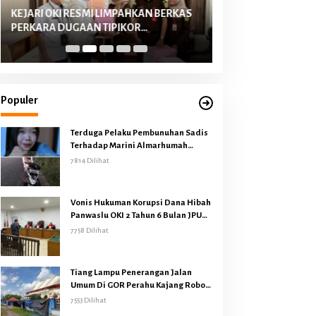
KEJARI OKI RESMI LIMPAHKAN BERKAS
Kejati Sumsel Gele
PERKARA DUGAAN TIPIKOR
Terduga Korupsi Lal
PENYALURAN KUR BANK PLAT MERAH
Diperairan Sungai 
ku
TAHUN 2022-2023 KE PENGADILAN
Menyita Uang Tunai 
n
TIPIKOR PALEMBANG
Motor Harley David
idik
juti
kum
Populer
Terduga Pelaku Pembunuhan Sadis
Terhadap Marini Almarhumah
Berhasil Diungkap Polres OKI
7814 Dilihat
Vonis Hukuman Korupsi Dana Hibah
Panwaslu OKI 2 Tahun 6 Bulan JPU
Pikir Pikir
7758 Dilihat
Tiang Lampu Penerangan Jalan
Umum Di GOR Perahu Kajang Roboh
Disapu Puting Beliung
7553 Dilihat