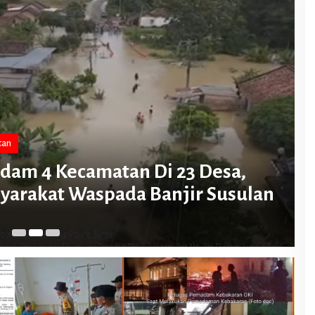
tan
dam 4 Kecamatan Di 23 Desa,
P
arakat Waspada Banjir Susulan
S
Mei