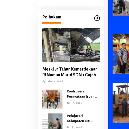
Polhukam
Meski 81 Tahun Kemerdekaan
RI Namun Murid SDN 1 Gajah
Makmur Sungai Menang OKI
Agustus 2, 2026
Diduga Belajar Diruang WC
Kontroversi
Pernyataan Irban
Inspektorat OKI,
Juli 31, 2026
Kasi Pidsus Kejari
OKI Tegaskan
Pelajar Di
Pengembalian
Kabupaten OKI
Kerugian Keuangan
Keracunan MBG,
Juli 31, 2026
Negara Tidak