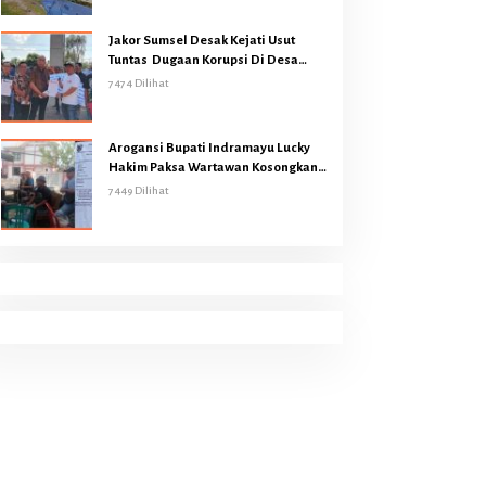
Jakor Sumsel Desak Kejati Usut
Tuntas Dugaan Korupsi Di Desa
Bukit Batu Kecamatan Air Sugihan
7474 Dilihat
OKI
Arogansi Bupati Indramayu Lucky
Hakim Paksa Wartawan Kosongkan
Gedung Graha Pers
7449 Dilihat