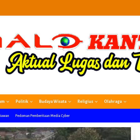
am
Politik
Budaya Wisata
Religius
Olahraga
rtawan
Pedoman Pemberitaan Media Cyber