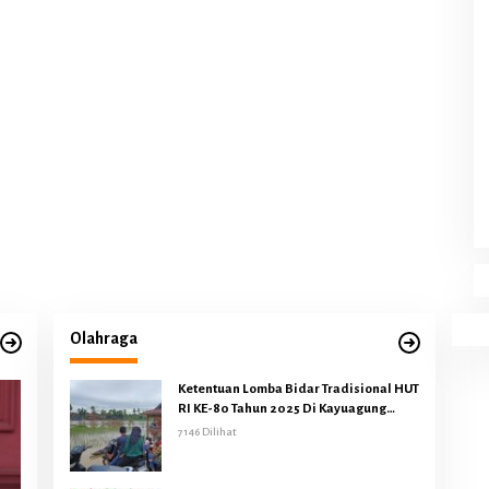
Olahraga
Ketentuan Lomba Bidar Tradisional HUT
RI KE-80 Tahun 2025 Di Kayuagung
Berubah Hingga Melawan Arus
7146 Dilihat