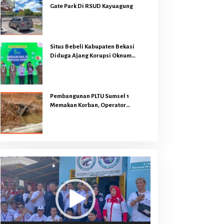
Gate Park Di RSUD Kayuagung
Situs Bebeli Kabupaten Bekasi
Diduga Ajang Korupsi Oknum
Pejabat
Pembangunan PLTU Sumsel 1
Memakan Korban, Operator
Backhoe Loader Meninggal Dunia
Dilokasi Proyek
Pemutar
Video