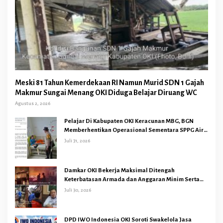
Meski 81 Tahun Kemerdekaan RI Namun Murid SDN 1 Gajah
Makmur Sungai Menang OKI Diduga Belajar Diruang WC
Agustus 2, 2026
Pelajar Di Kabupaten OKI Keracunan MBG, BGN
Memberhentikan Operasional Sementara SPPG Air
Sugihan Bandar Jaya
Juli 31, 2026
Damkar OKI Bekerja Maksimal Ditengah
Keterbatasan Armada dan Anggaran Minim Serta
Gaji Jauh Dari Harapan
Juli 30, 2026
DPD IWO Indonesia OKI Soroti Swakelola Jasa