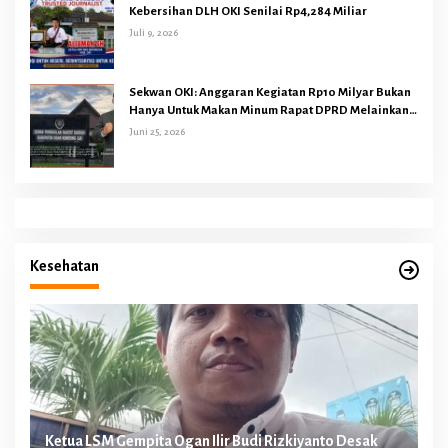
Kebersihan DLH OKI Senilai Rp4,284 Miliar
Juli 9, 2026
Sekwan OKI: Anggaran Kegiatan Rp10 Milyar Bukan
Hanya Untuk Makan Minum Rapat DPRD Melainkan
Juga Kegiatan Reses Dapil 45 Anggota Dewan
Juni 25, 2026
Kesehatan
n
Ketua LSM Gempita Ogan Ilir Budi Rizkiyanto Desak
Ke