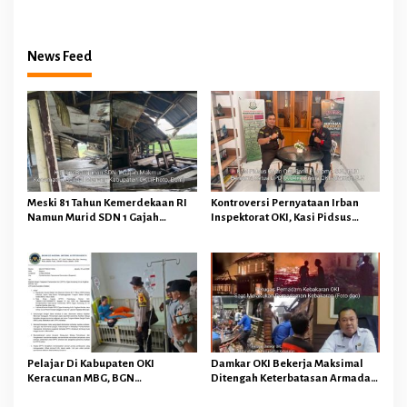
Lanjuti Sesuai Prosedur Hukum
News Feed
Meski 81 Tahun Kemerdekaan RI
Kontroversi Pernyataan Irban
Namun Murid SDN 1 Gajah
Inspektorat OKI, Kasi Pidsus
Makmur Sungai Menang OKI
Kejari OKI Tegaskan
Diduga Belajar Diruang WC
Pengembalian Kerugian
Keuangan Negara Tidak
Menghapuskan Hukuman Pidana
Bagi Pelaku
Pelajar Di Kabupaten OKI
Damkar OKI Bekerja Maksimal
Keracunan MBG, BGN
Ditengah Keterbatasan Armada
Memberhentikan Operasional
dan Anggaran Minim Serta Gaji