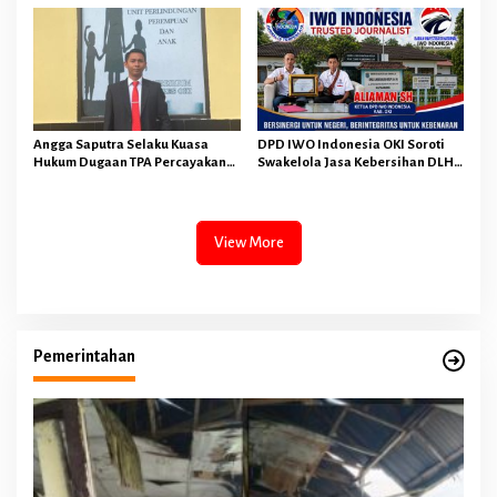
Sementara SPPG Air Sugihan
Jauh Dari Harapan
Bandar Jaya
Angga Saputra Selaku Kuasa
DPD IWO Indonesia OKI Soroti
Hukum Dugaan TPA Percayakan
Swakelola Jasa Kebersihan DLH
Penyidik Polres OKI Tindak
OKI Senilai Rp4,284 Miliar
Lanjuti Sesuai Prosedur Hukum
View More
Pemerintahan