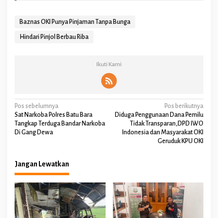
Baznas OKI Punya Pinjaman Tanpa Bunga
Hindari Pinjol Berbau Riba
Ikuti Kami
N
Pos sebelumnya
Pos berikutnya
Sat Narkoba Polres Batu Bara
Diduga Penggunaan Dana Pemilu
a
Tangkap Terduga Bandar Narkoba
Tidak Transparan,DPD IWO
Di Gang Dewa
Indonesia dan Masyarakat OKI
v
Geruduk KPU OKI
i
g
Jangan Lewatkan
a
s
i
p