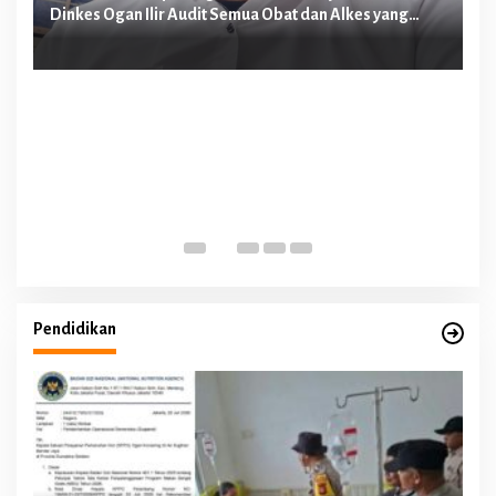
Dinkes Ogan Ilir Audit Semua Obat dan Alkes yang
Me
Diduga Dipakai Perawat E Malpraktek
Pa
Pendidikan