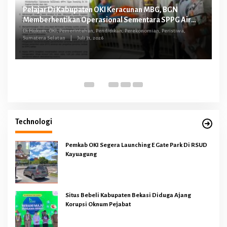
Pelajar Di Kabupaten OKI Keracunan MBG, BGN
FG
Memberhentikan Operasional Sementara SPPG Air
O
Sugihan Bandar Jaya
tus
Di Hukum, OKI, Pemerintahan, Pendidikan, Perekonomian, Peristiwa,
Sumatera Selatan
|
Juli 31, 2026
Di 
Technologi
Pemkab OKI Segera Launching E Gate Park Di RSUD
Kayuagung
Situs Bebeli Kabupaten Bekasi Diduga Ajang
Korupsi Oknum Pejabat