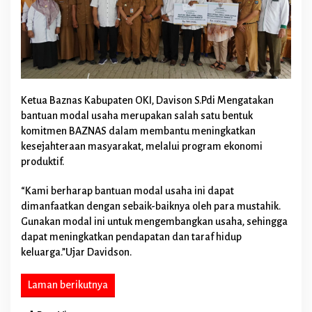
m
a
n
T
a
n
p
a
Ketua Baznas Kabupaten OKI, Davison S.Pdi Mengatakan
B
bantuan modal usaha merupakan salah satu bentuk
u
komitmen BAZNAS dalam membantu meningkatkan
n
g
kesejahteraan masyarakat, melalui program ekonomi
a
produktif.
“Kami berharap bantuan modal usaha ini dapat
dimanfaatkan dengan sebaik-baiknya oleh para mustahik.
Gunakan modal ini untuk mengembangkan usaha, sehingga
dapat meningkatkan pendapatan dan taraf hidup
keluarga.”Ujar Davidson.
Laman berikutnya