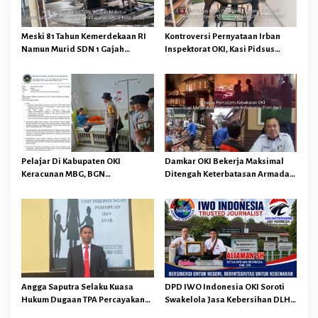
o
s
Meski 81 Tahun Kemerdekaan RI
Kontroversi Pernyataan Irban
Namun Murid SDN 1 Gajah
Inspektorat OKI, Kasi Pidsus
Makmur Sungai Menang OKI
Kejari OKI Tegaskan
Diduga Belajar Diruang WC
Pengembalian Kerugian
Keuangan Negara Tidak
Menghapuskan Hukuman Pidana
Bagi Pelaku
Pelajar Di Kabupaten OKI
Damkar OKI Bekerja Maksimal
Keracunan MBG, BGN
Ditengah Keterbatasan Armada
Memberhentikan Operasional
dan Anggaran Minim Serta Gaji
Sementara SPPG Air Sugihan
Jauh Dari Harapan
Bandar Jaya
Angga Saputra Selaku Kuasa
DPD IWO Indonesia OKI Soroti
Hukum Dugaan TPA Percayakan
Swakelola Jasa Kebersihan DLH
Penyidik Polres OKI Tindak
OKI Senilai Rp4,284 Miliar