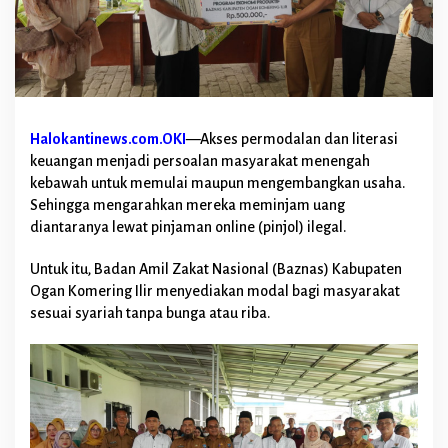
u
R
i
b
a
,
B
a
Halokantinews.com.OKI
—Akses permodalan dan literasi
z
keuangan menjadi persoalan masyarakat menengah
n
kebawah untuk memulai maupun mengembangkan usaha.
a
Sehingga mengarahkan mereka meminjam uang
s
O
diantaranya lewat pinjaman online (pinjol) ilegal.
K
I
Untuk itu, Badan Amil Zakat Nasional (Baznas) Kabupaten
P
Ogan Komering Ilir menyediakan modal bagi masyarakat
u
sesuai syariah tanpa bunga atau riba.
n
y
a
P
i
n
j
a