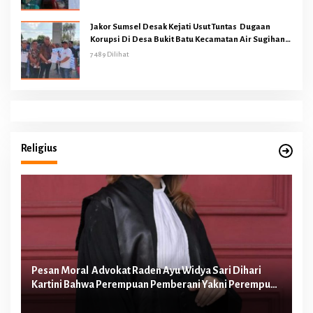
Jakor Sumsel Desak Kejati Usut Tuntas Dugaan
Korupsi Di Desa Bukit Batu Kecamatan Air Sugihan
OKI
7489 Dilihat
Religius
Pesan Moral Advokat Raden Ayu Widya Sari Dihari
Pe
Kartini Bahwa Perempuan Pemberani Yakni Perempuan
Ib
yang Berani Melawan Ketidakadilan
Te