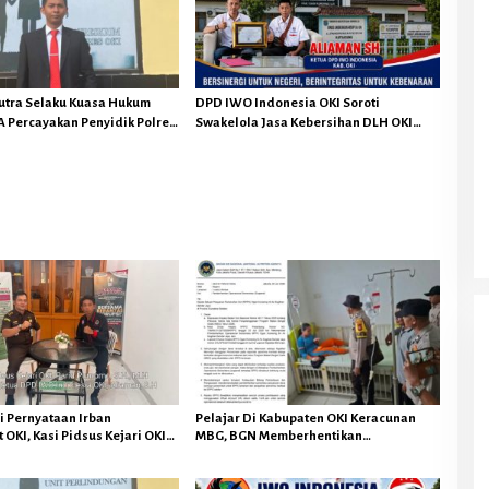
a
u
Pelajar Di Kabupaten OKI Keracunan
h
b
MBG, BGN Memberhentikan Operasional
H
a
Sementara SPPG Air Sugihan Bandar Jaya
i
n
utra Selaku Kuasa Hukum
DPD IWO Indonesia OKI Soroti
g
 Percayakan Penyidik Polres
Swakelola Jasa Kebersihan DLH OKI
g
 Lanjuti Sesuai Prosedur
Senilai Rp4,284 Miliar
a
M
e
l
a
w
a
n
A
r
u
s
i Pernyataan Irban
Pelajar Di Kabupaten OKI Keracunan
 OKI, Kasi Pidsus Kejari OKI
MBG, BGN Memberhentikan
Pengembalian Kerugian
Operasional Sementara SPPG Air
Negara Tidak Menghapuskan
Sugihan Bandar Jaya
idana Bagi Pelaku