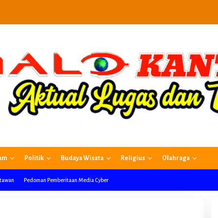
am
Politik
Budaya Wisata
Religius
Olahraga
rtawan
Pedoman Pemberitaan Media Cyber