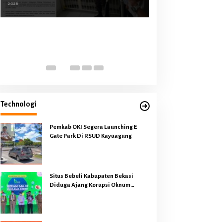
Gate Park Di RSUD Kayuagung
Situs Bebeli Kabupaten Bekasi
Diduga Ajang Korupsi Oknum
Pejabat
Pembangunan PLTU Sumsel 1
Memakan Korban, Operator
Backhoe Loader Meninggal Dunia
Dilokasi Proyek
Pemutar
Video