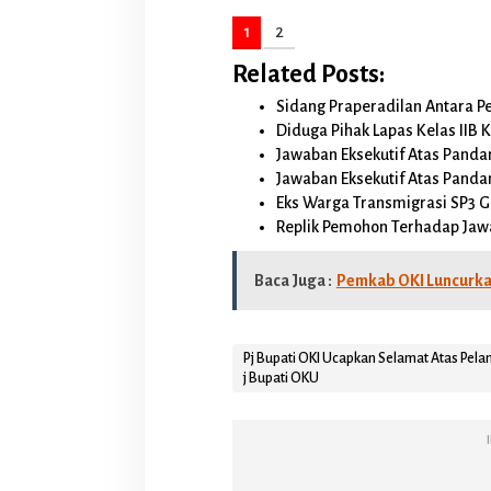
u
p
1
2
a
t
Related Posts:
i
Sidang Praperadilan Antara 
O
K
Diduga Pihak Lapas Kelas IIB
U
Jawaban Eksekutif Atas Pand
Jawaban Eksekutif Atas Pand
Eks Warga Transmigrasi SP3 
Replik Pemohon Terhadap Ja
Baca Juga :
Pemkab OKI Luncurka
Pj Bupati OKI Ucapkan Selamat Atas Pela
j Bupati OKU