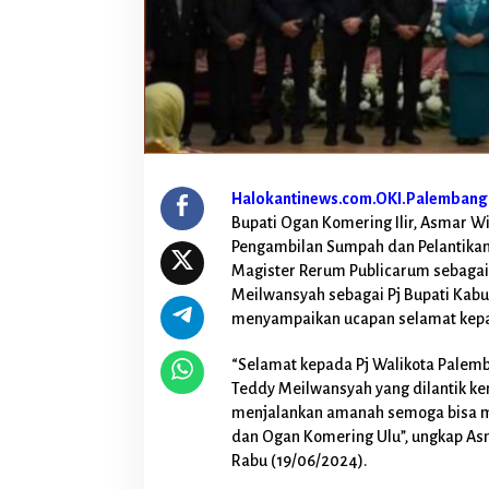
t
a
s
P
e
l
a
n
t
i
Halokantinews.com.OKI.Palembang
k
a
Bupati Ogan Komering Ilir, Asmar W
n
Pengambilan Sumpah dan Pelantikan
P
Magister Rerum Publicarum sebagai
j
Meilwansyah sebagai Pj Bupati Kab
W
a
menyampaikan ucapan selamat kepad
l
i
“Selamat kepada Pj Walikota Palemb
k
Teddy Meilwansyah yang dilantik ke
o
menjalankan amanah semoga bisa 
t
a
dan Ogan Komering Ulu”, ungkap Asm
P
Rabu (19/06/2024).
a