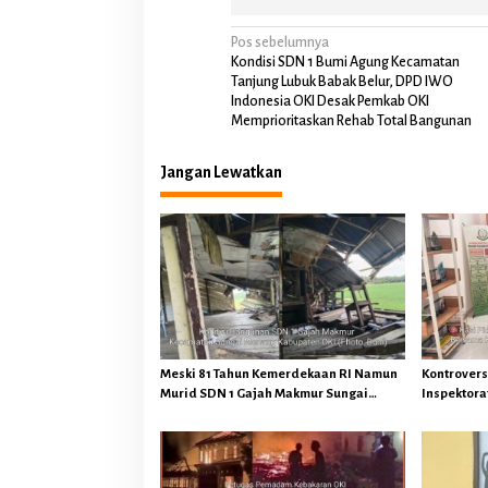
N
Pos sebelumnya
Kondisi SDN 1 Bumi Agung Kecamatan
a
Tanjung Lubuk Babak Belur, DPD IWO
Indonesia OKI Desak Pemkab OKI
v
Memprioritaskan Rehab Total Bangunan
i
g
Jangan Lewatkan
a
s
i
p
o
s
Meski 81 Tahun Kemerdekaan RI Namun
Kontrovers
Murid SDN 1 Gajah Makmur Sungai
Inspektorat
Menang OKI Diduga Belajar Diruang WC
Tegaskan 
Keuangan 
Hukuman P