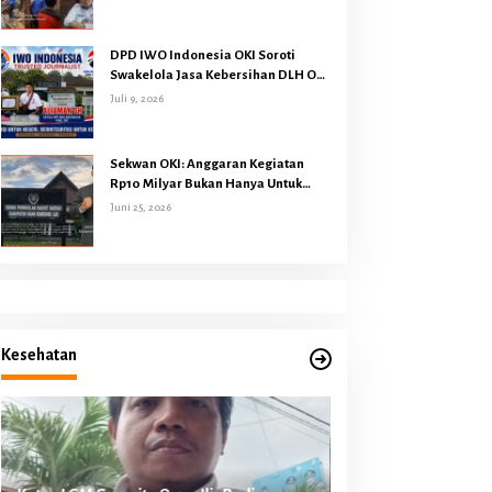
Dari Harapan
DPD IWO Indonesia OKI Soroti
Swakelola Jasa Kebersihan DLH OKI
Senilai Rp4,284 Miliar
Juli 9, 2026
Sekwan OKI: Anggaran Kegiatan
Rp10 Milyar Bukan Hanya Untuk
Makan Minum Rapat DPRD
Juni 25, 2026
Melainkan Juga Kegiatan Reses
Dapil 45 Anggota Dewan
Kesehatan