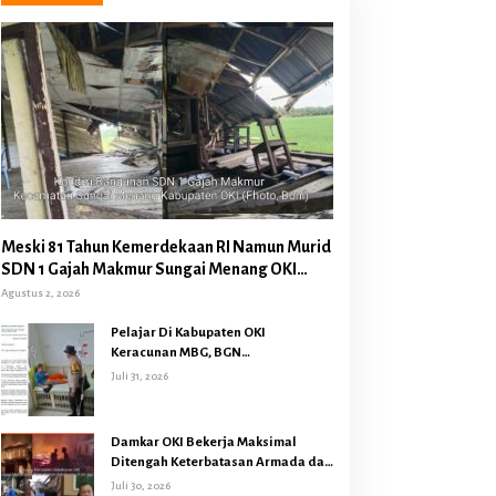
Meski 81 Tahun Kemerdekaan RI Namun Murid
SDN 1 Gajah Makmur Sungai Menang OKI
Diduga Belajar Diruang WC
Agustus 2, 2026
Pelajar Di Kabupaten OKI
Keracunan MBG, BGN
Memberhentikan Operasional
Juli 31, 2026
Sementara SPPG Air Sugihan
Bandar Jaya
Damkar OKI Bekerja Maksimal
Ditengah Keterbatasan Armada dan
Anggaran Minim Serta Gaji Jauh
Juli 30, 2026