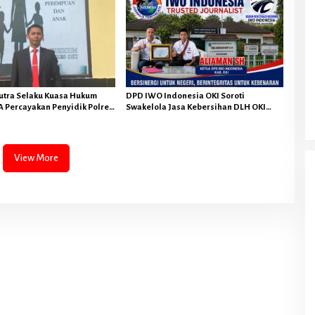
utra Selaku Kuasa Hukum
DPD IWO Indonesia OKI Soroti
 Percayakan Penyidik Polres
Swakelola Jasa Kebersihan DLH OKI
 Lanjuti Sesuai Prosedur
Senilai Rp4,284 Miliar
View More
Olahraga
Ketentuan Lomba Bidar Tradisional HUT
RI KE-80 Tahun 2025 Di Kayuagung
Berubah Hingga Melawan Arus
7154 Dilihat