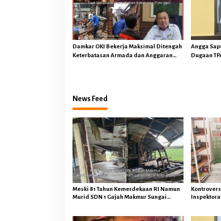
Damkar OKI Bekerja Maksimal Ditengah
Angga Sap
Keterbatasan Armada dan Anggaran
Dugaan TPA
Minim Serta Gaji Jauh Dari Harapan
OKI Tindak
Hukum
News Feed
Meski 81 Tahun Kemerdekaan RI Namun
Kontrovers
Murid SDN 1 Gajah Makmur Sungai
Inspektorat
Menang OKI Diduga Belajar Diruang WC
Tegaskan 
Keuangan 
Hukuman P