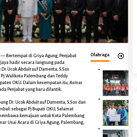
Olahraga
— Bertempat di Griya Agung, Penjabat
ijaya hadir secara langsung pada
 Dr Ucok Abdulrauf Damenta, S.Sos
A
 Pj Walikota Palembang dan Teddy
n
upaten OKU. Dalam kesempatan itu, Asmar
g
a Penjabat yang baru dilantik.
g
o
t
ang Dr. Ucok Abdulrauf Damenta, S.Sos dan
P
a
e
mbali sebagai Pj Bupati OKU, Selamat
D
m
membawa kemajuan untuk Kota Palembang
P
k
ar Usai Acara di Griya Agung, Palembang,
R
a
D
b
B
D
O