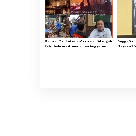
Damkar OKI Bekerja Maksimal Ditengah
Angga Sap
Keterbatasan Armada dan Anggaran
Dugaan TPA
Minim Serta Gaji Jauh Dari Harapan
OKI Tindak
Hukum
Religius