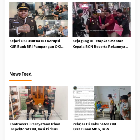
Lanjuti Sesuai Prosedur Hukum
Kejari OKI Usut Kasus Korupsi
Kejagung RI Tetapkan Mantan
KUR Bank BRI Pampangan OKI
Kepala BGN Beserta Rekannya
Kini Masuk Tahap Penyidikan dan
Sebagai Tersangka Korupsi Tata
Perhitungan Kerugian Negara
Kelola MBG Ini Modusnya
News Feed
Kontroversi Pernyataan Irban
Pelajar Di Kabupaten OKI
Inspektorat OKI, Kasi Pidsus
Keracunan MBG, BGN
Kejari OKI Tegaskan
Memberhentikan Operasional
Pengembalian Kerugian
Sementara SPPG Air Sugihan