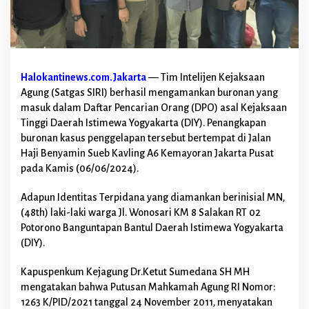
l
a
p
a
n
B
Halokantinews.com.Jakarta
— Tim Intelijen Kejaksaan
e
Agung (Satgas SIRI) berhasil mengamankan buronan yang
r
h
masuk dalam Daftar Pencarian Orang (DPO) asal Kejaksaan
a
Tinggi Daerah Istimewa Yogyakarta (DIY). Penangkapan
s
buronan kasus penggelapan tersebut bertempat di Jalan
i
Haji Benyamin Sueb Kavling A6 Kemayoran Jakarta Pusat
l
pada Kamis (06/06/2024).
D
i
r
Adapun Identitas Terpidana yang diamankan berinisial MN,
i
(48th) laki-laki warga Jl. Wonosari KM 8 Salakan RT 02
n
Potorono Banguntapan Bantul Daerah Istimewa Yogyakarta
g
(DIY).
k
u
s
Kapuspenkum Kejagung Dr.Ketut Sumedana SH MH
T
mengatakan bahwa Putusan Mahkamah Agung RI Nomor:
i
1263 K/PID/2021 tanggal 24 November 2011, menyatakan
m