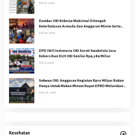
Sugihan Bandar Jaya
Juli 31, 2026
Damkar OKI Bekerja Maksimal Ditengah
Keterbatasan Armada dan Anggaran Minim Serta
Gaji Jauh Dari Harapan
Juli 30, 2026
DPD IWO Indonesia OKI Soroti Swakelola Jasa
Kebersihan DLH OKI Senilai Rp4,284 Miliar
Juli 9, 2026
Sekwan OKI: Anggaran Kegiatan Rp10 Milyar Bukan
Hanya Untuk Makan Minum Rapat DPRD Melainkan
Juga Kegiatan Reses Dapil 45 Anggota Dewan
Juni 25, 2026
Kesehatan