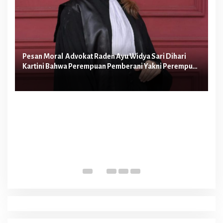
Pesan Moral Advokat Raden Ayu Widya Sari Dihari
Pe
Kartini Bahwa Perempuan Pemberani Yakni Perempuan
Ib
yang Berani Melawan Ketidakadilan
Te