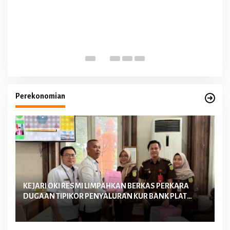
Perekonomian
KEJARI OKI RESMI LIMPAHKAN BERKAS PERKARA
Ke
DUGAAN TIPIKOR PENYALURAN KUR BANK PLAT
La
MERAH TAHUN 2022-2023 KE PENGADILAN TIPIKOR
Me
PALEMBANG
D