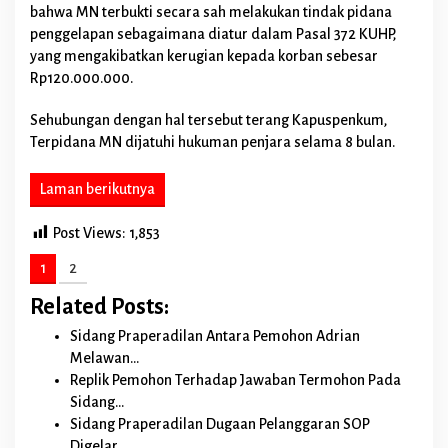
bahwa MN terbukti secara sah melakukan tindak pidana
I
n
penggelapan sebagaimana diatur dalam Pasal 372 KUHP,
t
yang mengakibatkan kerugian kepada korban sebesar
e
Rp120.000.000.
l
i
Sehubungan dengan hal tersebut terang Kapuspenkum,
j
e
Terpidana MN dijatuhi hukuman penjara selama 8 bulan.
n
K
Laman berikutnya
e
j
a
Post Views:
1,853
g
u
1
2
n
g
Related Posts:
R
I
Sidang Praperadilan Antara Pemohon Adrian
Melawan…
Replik Pemohon Terhadap Jawaban Termohon Pada
Sidang…
Sidang Praperadilan Dugaan Pelanggaran SOP
Digelar…