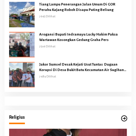
Tiang Lampu Penerangan Jalan Umum Di GOR
Perahu Kajang Roboh Disapu Puting Beliung
7645 Dilihat
Arogansi Bupati Indramayu Lucky Hakim Paksa
Wartawan Kosongkan Gedung Graha Pers
7506 Dilihat
Jakor Sumsel Desak Kejati Usut Tuntas Dugaan
Korupsi Di Desa Bukit Batu Kecamatan Air Sugihan
OKI
7489 Dilihat
Religius