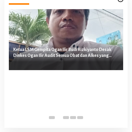
n
Ketua LSM Gempita Ogan Ilir Budi Rizkiyanto Desak
Ke
Dinkes Ogan Ilir Audit Semua Obat dan Alkes yang
Me
Diduga Dipakai Perawat E Malpraktek
Pa