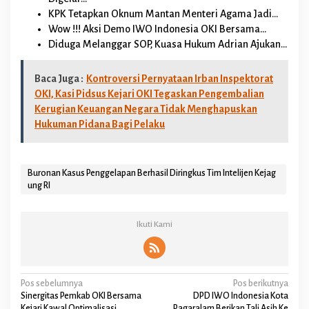
KPK Tetapkan Oknum Mantan Menteri Agama Jadi…
Wow !!! Aksi Demo IWO Indonesia OKI Bersama…
Diduga Melanggar SOP, Kuasa Hukum Adrian Ajukan…
Baca Juga :
Kontroversi Pernyataan Irban Inspektorat
OKI, Kasi Pidsus Kejari OKI Tegaskan Pengembalian
Kerugian Keuangan Negara Tidak Menghapuskan
Hukuman Pidana Bagi Pelaku
Buronan Kasus Penggelapan Berhasil Diringkus Tim Intelijen Kejag
ung RI
Ikuti Kami
N
Pos sebelumnya
Pos berikutnya
Sinergitas Pemkab OKI Bersama
DPD IWO Indonesia Kota
a
Kejari Kawal Optimalisasi
Pagaralam Berikan Tali Asih Ke