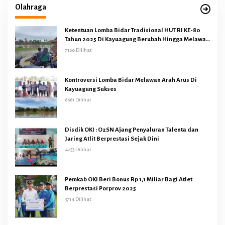
Olahraga
Ketentuan Lomba Bidar Tradisional HUT RI KE-80
Tahun 2025 Di Kayuagung Berubah Hingga Melawan
Arus
7160 Dilihat
Kontroversi Lomba Bidar Melawan Arah Arus Di
Kayuagung Sukses
6661 Dilihat
Disdik OKI : O2SN Ajang Penyaluran Talenta dan
Jaring Atlit Berprestasi Sejak Dini
4253 Dilihat
Pemkab OKI Beri Bonus Rp 1,1 Miliar Bagi Atlet
Berprestasi Porprov 2025
3714 Dilihat