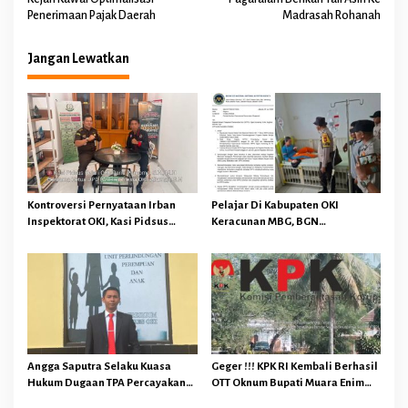
Penerimaan Pajak Daerah
Madrasah Rohanah
v
i
Jangan Lewatkan
g
a
s
i
p
o
Kontroversi Pernyataan Irban
Pelajar Di Kabupaten OKI
s
Inspektorat OKI, Kasi Pidsus
Keracunan MBG, BGN
Kejari OKI Tegaskan
Memberhentikan Operasional
Pengembalian Kerugian
Sementara SPPG Air Sugihan
Keuangan Negara Tidak
Bandar Jaya
Menghapuskan Hukuman Pidana
Bagi Pelaku
Angga Saputra Selaku Kuasa
Geger !!! KPK RI Kembali Berhasil
Hukum Dugaan TPA Percayakan
OTT Oknum Bupati Muara Enim
Penyidik Polres OKI Tindak
dan Sejumlah Oknum Lainnya