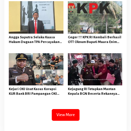
Keuangan Negara Tidak
Bandar Jaya
Menghapuskan Hukuman Pidana
Bagi Pelaku
Angga Saputra Selaku Kuasa
Geger !!! KPK RI Kembali Berhasil
Hukum Dugaan TPA Percayakan
OTT Oknum Bupati Muara Enim
Penyidik Polres OKI Tindak
dan Sejumlah Oknum Lainnya
Lanjuti Sesuai Prosedur Hukum
Kejari OKI Usut Kasus Korupsi
Kejagung RI Tetapkan Mantan
KUR Bank BRI Pampangan OKI
Kepala BGN Beserta Rekannya
Kini Masuk Tahap Penyidikan dan
Sebagai Tersangka Korupsi Tata
Perhitungan Kerugian Negara
Kelola MBG Ini Modusnya
View More