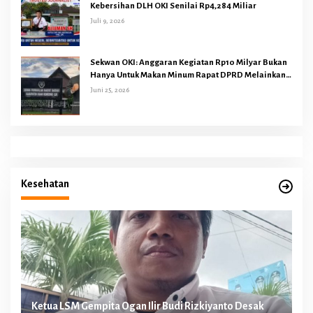
Kebersihan DLH OKI Senilai Rp4,284 Miliar
Juli 9, 2026
Sekwan OKI: Anggaran Kegiatan Rp10 Milyar Bukan
Hanya Untuk Makan Minum Rapat DPRD Melainkan
Juga Kegiatan Reses Dapil 45 Anggota Dewan
Juni 25, 2026
Kesehatan
n
Ketua LSM Gempita Ogan Ilir Budi Rizkiyanto Desak
Ke