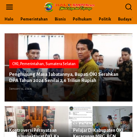
L
e
w
a
Halo
Pemerintahan
Bisnis
Polhukam
Politik
Budaya Wi
t
i
k
e
k
o
n
t
OKI
,
Pemerintahan
,
Sumatera Selatan
e
Penghujung Masa Jabatannya, Bupati OKI Serahkan
n
DPA Tahun 2024 Senilai 2,6 Triliun Rupiah
Januari 12, 2024
Kontroversi Pernyataan
Pelajar Di Kabupaten OKI
Irban Inspektorat OKI, Kasi
Keracunan MBG, BGN