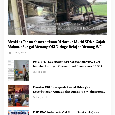
Meski 81 Tahun Kemerdekaan RI Namun Murid SDN 1 Gajah
Makmur Sungai Menang OKI Diduga Belajar Diruang WC
Agustus 2, 2026
Pelajar Di Kabupaten OKI Keracunan MBG, BGN
Memberhentikan Operasional Sementara SPPG Air
Sugihan Bandar Jaya
Juli 31, 2026
Damkar OKI Bekerja Maksimal Ditengah
Keterbatasan Armada dan Anggaran Minim Serta
Gaji Jauh Dari Harapan
Juli 30, 2026
DPD IWO Indonesia OKI Soroti Swakelola Jasa