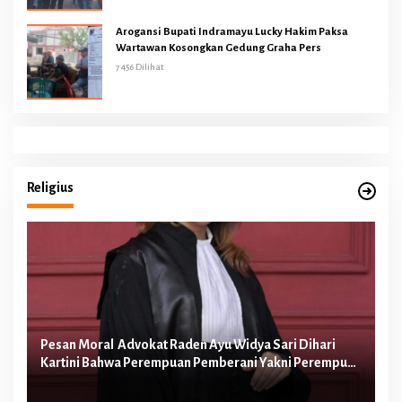
Arogansi Bupati Indramayu Lucky Hakim Paksa
Wartawan Kosongkan Gedung Graha Pers
7456 Dilihat
Religius
Pesan Moral Advokat Raden Ayu Widya Sari Dihari
Pe
Kartini Bahwa Perempuan Pemberani Yakni Perempuan
Ib
yang Berani Melawan Ketidakadilan
Te