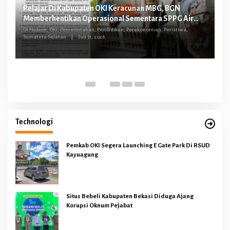
Pelajar Di Kabupaten OKI Keracunan MBG, BGN
FG
Memberhentikan Operasional Sementara SPPG Air
O
Sugihan Bandar Jaya
tus
Di Hukum, OKI, Pemerintahan, Pendidikan, Perekonomian, Peristiwa,
Sumatera Selatan
|
Juli 31, 2026
Di 
Technologi
Pemkab OKI Segera Launching E Gate Park Di RSUD
Kayuagung
Situs Bebeli Kabupaten Bekasi Diduga Ajang
Korupsi Oknum Pejabat