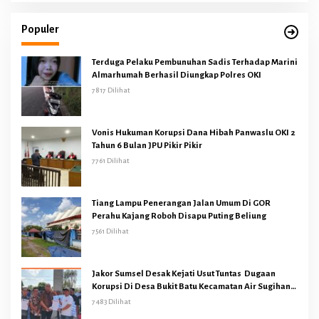
Populer
Terduga Pelaku Pembunuhan Sadis Terhadap Marini
Almarhumah Berhasil Diungkap Polres OKI
7817 Dilihat
Vonis Hukuman Korupsi Dana Hibah Panwaslu OKI 2
Tahun 6 Bulan JPU Pikir Pikir
7761 Dilihat
Tiang Lampu Penerangan Jalan Umum Di GOR
Perahu Kajang Roboh Disapu Puting Beliung
7561 Dilihat
Jakor Sumsel Desak Kejati Usut Tuntas Dugaan
Korupsi Di Desa Bukit Batu Kecamatan Air Sugihan
OKI
7483 Dilihat