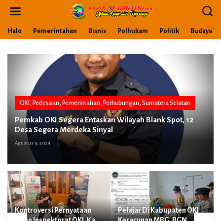
L
e
w
a
Halo
Pemerintahan
Bisnis
Polhukam
Politik
Budaya Wi
t
i
k
e
k
o
n
t
OKI
,
Pedesaan
,
Pemerintahan
,
Perhubungan
,
Sumatera Selatan
e
Pemkab OKI Segera Entaskan Wilayah Blank Spot, 12
n
Desa Segera Merdeka Sinyal
Agustus 9, 2024
Kontroversi Pernyataan
Pelajar Di Kabupaten OKI
Irban Inspektorat OKI, Kasi
Keracunan MBG, BGN