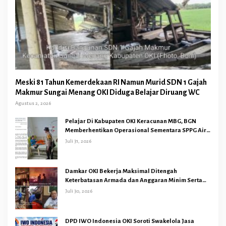
Meski 81 Tahun Kemerdekaan RI Namun Murid SDN 1 Gajah
Makmur Sungai Menang OKI Diduga Belajar Diruang WC
Agustus 2, 2026
Pelajar Di Kabupaten OKI Keracunan MBG, BGN
Memberhentikan Operasional Sementara SPPG Air
Sugihan Bandar Jaya
Juli 31, 2026
Damkar OKI Bekerja Maksimal Ditengah
Keterbatasan Armada dan Anggaran Minim Serta
Gaji Jauh Dari Harapan
Juli 30, 2026
DPD IWO Indonesia OKI Soroti Swakelola Jasa