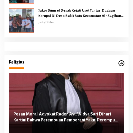
Jakor Sumsel Desak Kejati Usut Tuntas Dugaan
Korupsi Di Desa Bukit Batu Kecamatan Air Sugihan
OKI
7489 Dilihat
Religius
Pesan Moral Advokat Raden Ayu Widya Sari Dihari
Pe
Kartini Bahwa Perempuan Pemberani Yakni Perempuan
Ib
yang Berani Melawan Ketidakadilan
Te