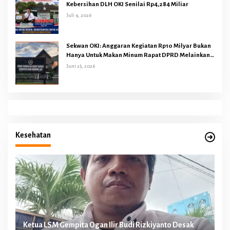
Kebersihan DLH OKI Senilai Rp4,284 Miliar
Juli 9, 2026
Sekwan OKI: Anggaran Kegiatan Rp10 Milyar Bukan
Hanya Untuk Makan Minum Rapat DPRD Melainkan
Juga Kegiatan Reses Dapil 45 Anggota Dewan
Juni 25, 2026
Kesehatan
n
Ketua LSM Gempita Ogan Ilir Budi Rizkiyanto Desak
Ke