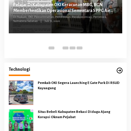
Pelajar Di Kabupaten OKI Keracunan MBG, BGN
FG
Memberhentikan Operasional Sementara SPPG Air
O
Sugihan Bandar Jaya
tus
Di Hukum, OKI, Pemerintahan, Pendidikan, Perekonomian, Peristiwa,
Sumatera Selatan
|
Juli 31, 2026
Di 
Technologi
Pemkab OKI Segera Launching E Gate Park Di RSUD
Kayuagung
Situs Bebeli Kabupaten Bekasi Diduga Ajang
Korupsi Oknum Pejabat