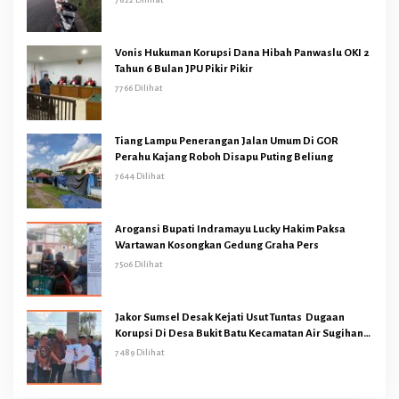
Vonis Hukuman Korupsi Dana Hibah Panwaslu OKI 2
Tahun 6 Bulan JPU Pikir Pikir
7766 Dilihat
Tiang Lampu Penerangan Jalan Umum Di GOR
Perahu Kajang Roboh Disapu Puting Beliung
7644 Dilihat
Arogansi Bupati Indramayu Lucky Hakim Paksa
Wartawan Kosongkan Gedung Graha Pers
7506 Dilihat
Jakor Sumsel Desak Kejati Usut Tuntas Dugaan
Korupsi Di Desa Bukit Batu Kecamatan Air Sugihan
OKI
7489 Dilihat