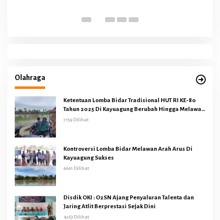
Olahraga
Ketentuan Lomba Bidar Tradisional HUT RI KE-80
Tahun 2025 Di Kayuagung Berubah Hingga Melawan
Arus
7159 Dilihat
Kontroversi Lomba Bidar Melawan Arah Arus Di
Kayuagung Sukses
6661 Dilihat
Disdik OKI : O2SN Ajang Penyaluran Talenta dan
Jaring Atlit Berprestasi Sejak Dini
4253 Dilihat