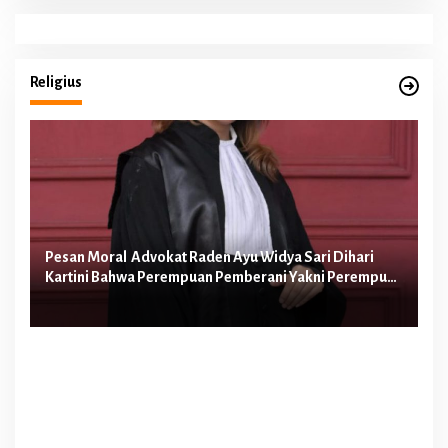
Religius
Pesan Moral Advokat Raden Ayu Widya Sari Dihari
Pe
Kartini Bahwa Perempuan Pemberani Yakni Perempuan
Ib
yang Berani Melawan Ketidakadilan
Te