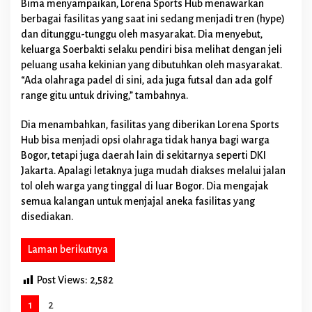
Bima menyampaikan, Lorena Sports Hub menawarkan
n
berbagai fasilitas yang saat ini sedang menjadi tren (hype)
g
E
dan ditunggu-tunggu oleh masyarakat. Dia menyebut,
k
keluarga Soerbakti selaku pendiri bisa melihat dengan jeli
o
peluang usaha kekinian yang dibutuhkan oleh masyarakat.
s
“Ada olahraga padel di sini, ada juga futsal dan ada golf
i
range gitu untuk driving,” tambahnya.
s
t
e
Dia menambahkan, fasilitas yang diberikan Lorena Sports
m
Hub bisa menjadi opsi olahraga tidak hanya bagi warga
E
Bogor, tetapi juga daerah lain di sekitarnya seperti DKI
k
Jakarta. Apalagi letaknya juga mudah diakses melalui jalan
o
n
tol oleh warga yang tinggal di luar Bogor. Dia mengajak
o
semua kalangan untuk menjajal aneka fasilitas yang
m
disediakan.
i
K
r
Laman berikutnya
e
a
Post Views:
2,582
t
i
1
2
f