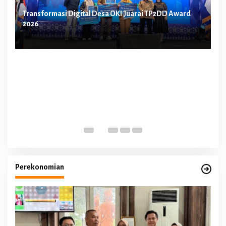
Transformasi Digital Desa OKI Juarai TP2DD Award
Ke
sa
2026
De
Me
Perekonomian