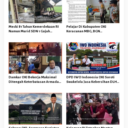
Meski 81 Tahun Kemerdekaan RI
Pelajar Di Kabupaten OKI
Namun Murid SDN 1 Gajah
Keracunan MBG, BGN
Makmur Sungai Menang OKI
Memberhentikan Operasional
Diduga Belajar Diruang WC
Sementara SPPG Air Sugihan
Bandar Jaya
Damkar OKI Bekerja Maksimal
DPD IWO Indonesia OKI Soroti
Ditengah Keterbatasan Armada
Swakelola Jasa Kebersihan DLH
dan Anggaran Minim Serta Gaji
OKI Senilai Rp4,284 Miliar
Jauh Dari Harapan