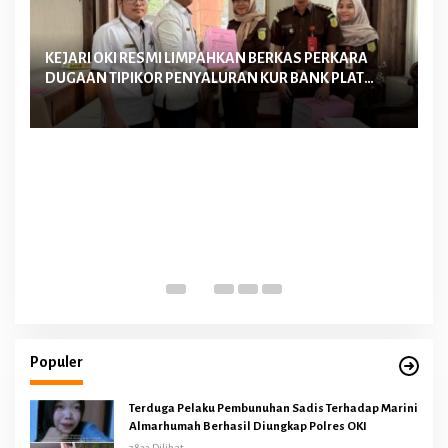
KEJARI OKI RESMI LIMPAHKAN BERKAS PERKARA
Ke
DUGAAN TIPIKOR PENYALURAN KUR BANK PLAT
La
MERAH TAHUN 2022-2023 KE PENGADILAN TIPIKOR
Me
PALEMBANG
D
Populer
Terduga Pelaku Pembunuhan Sadis Terhadap Marini
Almarhumah Berhasil Diungkap Polres OKI
7822 Dilihat