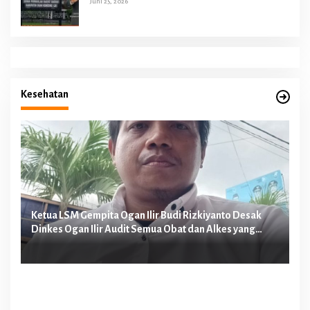
Juni 25, 2026
Kesehatan
n
Ketua LSM Gempita Ogan Ilir Budi Rizkiyanto Desak
Ke
Dinkes Ogan Ilir Audit Semua Obat dan Alkes yang
Me
Diduga Dipakai Perawat E Malpraktek
Pa