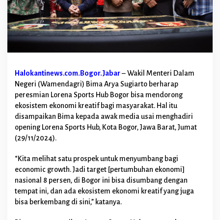
p
L
o
r
e
n
a
S
Halokantinews.com.Bogor.Jabar
– Wakil Menteri Dalam
p
Negeri (Wamendagri) Bima Arya Sugiarto berharap
o
r
peresmian Lorena Sports Hub Bogor bisa mendorong
t
ekosistem ekonomi kreatif bagi masyarakat. Hal itu
s
disampaikan Bima kepada awak media usai menghadiri
H
opening Lorena Sports Hub, Kota Bogor, Jawa Barat, Jumat
u
b
(29/11/2024).
B
o
“Kita melihat satu prospek untuk menyumbang bagi
g
economic growth. Jadi target [pertumbuhan ekonomi]
o
nasional 8 persen, di Bogor ini bisa disumbang dengan
r
D
tempat ini, dan ada ekosistem ekonomi kreatif yang juga
o
bisa berkembang di sini,” katanya.
r
o