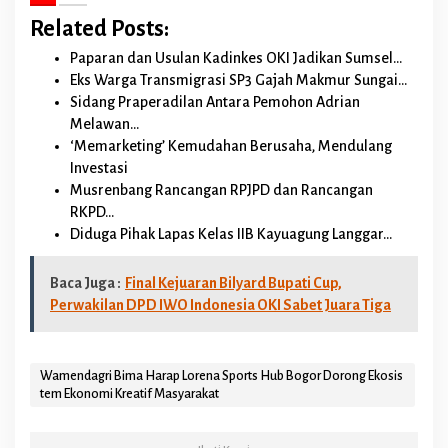
M
Related Posts:
a
s
Paparan dan Usulan Kadinkes OKI Jadikan Sumsel…
y
Eks Warga Transmigrasi SP3 Gajah Makmur Sungai…
a
Sidang Praperadilan Antara Pemohon Adrian
r
a
Melawan…
k
‘Memarketing’ Kemudahan Berusaha, Mendulang
a
Investasi
t
Musrenbang Rancangan RPJPD dan Rancangan
RKPD…
Diduga Pihak Lapas Kelas IIB Kayuagung Langgar…
Baca Juga :
Final Kejuaran Bilyard Bupati Cup,
Perwakilan DPD IWO Indonesia OKI Sabet Juara Tiga
Wamendagri Bima Harap Lorena Sports Hub Bogor Dorong Ekosis
tem Ekonomi Kreatif Masyarakat