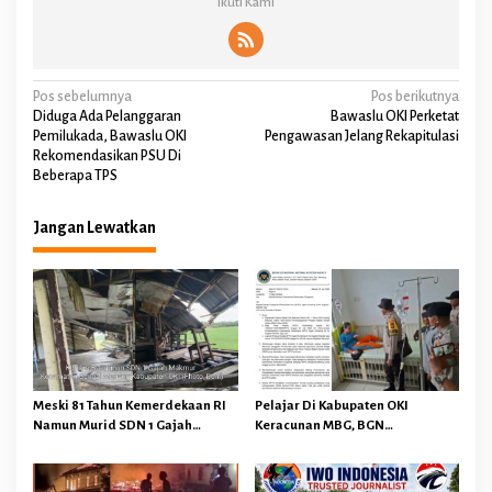
Ikuti Kami
N
Pos sebelumnya
Pos berikutnya
Diduga Ada Pelanggaran
Bawaslu OKI Perketat
a
Pemilukada, Bawaslu OKI
Pengawasan Jelang Rekapitulasi
Rekomendasikan PSU Di
v
Beberapa TPS
i
g
Jangan Lewatkan
a
s
i
p
o
s
Meski 81 Tahun Kemerdekaan RI
Pelajar Di Kabupaten OKI
Namun Murid SDN 1 Gajah
Keracunan MBG, BGN
Makmur Sungai Menang OKI
Memberhentikan Operasional
Diduga Belajar Diruang WC
Sementara SPPG Air Sugihan
Bandar Jaya