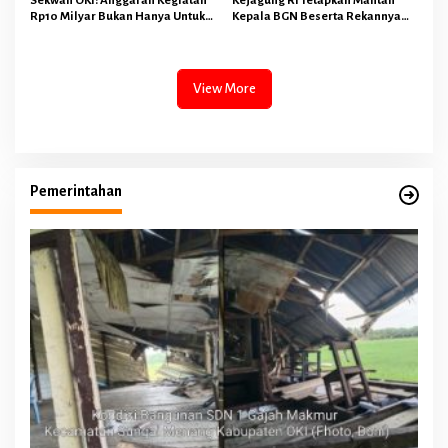
Sekwan OKI: Anggaran Kegiatan
Kejagung RI Tetapkan Mantan
Rp10 Milyar Bukan Hanya Untuk
Kepala BGN Beserta Rekannya
Makan Minum Rapat DPRD
Sebagai Tersangka Korupsi Tata
Melainkan Juga Kegiatan Reses
Kelola MBG Ini Modusnya
Dapil 45 Anggota Dewan
View More
Pemerintahan