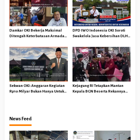
Damkar OKI Bekerja Maksimal
DPD IWO Indonesia OKI Soroti
Ditengah Keterbatasan Armada
Swakelola Jasa Kebersihan DLH
dan Anggaran Minim Serta Gaji
OKI Senilai Rp4,284 Miliar
Jauh Dari Harapan
Sekwan OKI: Anggaran Kegiatan
Kejagung RI Tetapkan Mantan
Rp10 Milyar Bukan Hanya Untuk
Kepala BGN Beserta Rekannya
Makan Minum Rapat DPRD
Sebagai Tersangka Korupsi Tata
Melainkan Juga Kegiatan Reses
Kelola MBG Ini Modusnya
Dapil 45 Anggota Dewan
News Feed