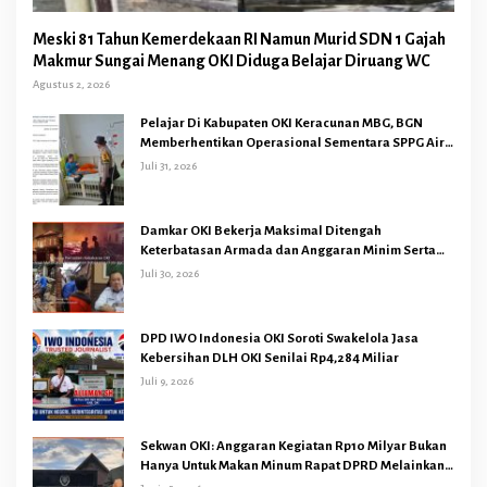
Meski 81 Tahun Kemerdekaan RI Namun Murid SDN 1 Gajah
Makmur Sungai Menang OKI Diduga Belajar Diruang WC
Agustus 2, 2026
Pelajar Di Kabupaten OKI Keracunan MBG, BGN
Memberhentikan Operasional Sementara SPPG Air
Sugihan Bandar Jaya
Juli 31, 2026
Damkar OKI Bekerja Maksimal Ditengah
Keterbatasan Armada dan Anggaran Minim Serta
Gaji Jauh Dari Harapan
Juli 30, 2026
DPD IWO Indonesia OKI Soroti Swakelola Jasa
Kebersihan DLH OKI Senilai Rp4,284 Miliar
Juli 9, 2026
Sekwan OKI: Anggaran Kegiatan Rp10 Milyar Bukan
Hanya Untuk Makan Minum Rapat DPRD Melainkan
Juga Kegiatan Reses Dapil 45 Anggota Dewan