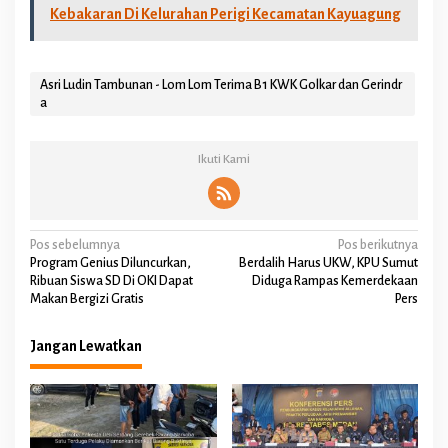
Kebakaran Di Kelurahan Perigi Kecamatan Kayuagung
Asri Ludin Tambunan - Lom Lom Terima B1 KWK Golkar dan Gerindr
a
Ikuti Kami
N
Pos sebelumnya
Pos berikutnya
Program Genius Diluncurkan,
Berdalih Harus UKW, KPU Sumut
a
Ribuan Siswa SD Di OKI Dapat
Diduga Rampas Kemerdekaan
Makan Bergizi Gratis
Pers
v
i
Jangan Lewatkan
g
a
s
i