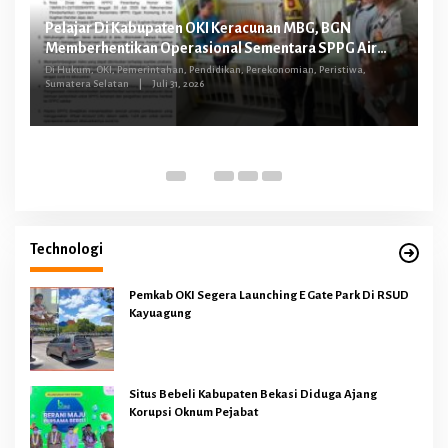
Pelajar Di Kabupaten OKI Keracunan MBG, BGN
FG
Memberhentikan Operasional Sementara SPPG Air
O
Sugihan Bandar Jaya
tus
Di Hukum, OKI, Pemerintahan, Pendidikan, Perekonomian, Peristiwa,
Sumatera Selatan
|
Juli 31, 2026
Di 
Technologi
Pemkab OKI Segera Launching E Gate Park Di RSUD
Kayuagung
Situs Bebeli Kabupaten Bekasi Diduga Ajang
Korupsi Oknum Pejabat