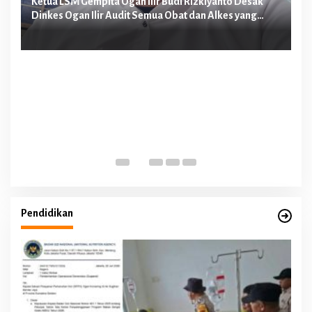
n
Ketua LSM Gempita Ogan Ilir Budi Rizkiyanto Desak
Ke
Dinkes Ogan Ilir Audit Semua Obat dan Alkes yang
Me
Diduga Dipakai Perawat E Malpraktek
Pa
Pendidikan