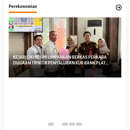
Perekonomian
KEJARI OKI RESMI LIMPAHKAN BERKAS PERKARA
Ke
DUGAAN TIPIKOR PENYALURAN KUR BANK PLAT
La
MERAH TAHUN 2022-2023 KE PENGADILAN TIPIKOR
Me
PALEMBANG
D