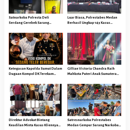
p
o
Satnarkoba Polresta Deli
Luar Biasa, Polrestabes Medan
s
Serdang Gerebek Sarang
Berhasil Ungkap 143 Kasus
Narkoba Satu Pelaku dan 3 Paket
Tindak Pidana Dalam Kurun
Sabu di Amankan
Waktu 15 Hari
Ketegasan Kapolda Sumut Dalam
Gillian Victoria Chandra Raih
Dugaan Kompol DK Terekam
Mahkota Puteri Anak Sumatera
Nikmati Vape Getar Di Uji, Publik
Utara 2026 Dengan Segudang
Minta Agar DK Tak Cuma Di Patsus
Prestasi Gemilang
Tapi Di PTDH
Direktur Advokat Bintang
Satresnarkoba Polrestabes
Keadilan Minta Kasus Kliennya
Medan Gempur Sarang Narkoba