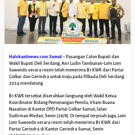
L
o
m
L
o
m
T
e
r
i
Halokantinews.com.Sumut
– Pasangan Calon Bupati dan
m
a
Wakil Bupati Deli Serdang, Asri Ludin Tambunan-Lom Lom
B
Suwondo secara resmi telah menerima B1 KWK dari Partai
1
Golkar dan Gerindra untuk maju pada Pilkada Deli Serdang
K
2024 mendatang.
W
K
G
B1 KWK tersebut diserahkan langsung oleh Wakil Ketua
o
Koordinator Bidang Pemenangan Pemilu, Irham Buana
l
Nasution di Kantor DPD Partai Golkar Sumut, Jalan
k
Sudirman Medan, Senin (26/8). Di tempat terpisah juga, Lom
a
Lom Suwondo secara resmi telah menerima B1 KWK dari
r
d
Partai Gerindra di Kantor Gerindra Sumut, Senin
a