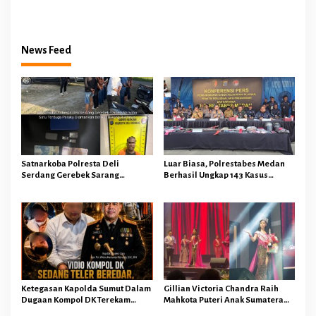
Dengan PT BARAPALA Agar
Di Bantaran Rel Kereta Api
Dibahas Melalui RDP DPRD
Tembung dan Mengamankan 4
Pelaku Bersama 10,59 Gram Sabu
News Feed
Satnarkoba Polresta Deli
Luar Biasa, Polrestabes Medan
Serdang Gerebek Sarang
Berhasil Ungkap 143 Kasus
Narkoba Satu Pelaku dan 3 Paket
Tindak Pidana Dalam Kurun
Sabu di Amankan
Waktu 15 Hari
Ketegasan Kapolda Sumut Dalam
Gillian Victoria Chandra Raih
Dugaan Kompol DK Terekam
Mahkota Puteri Anak Sumatera
Nikmati Vape Getar Di Uji, Publik
Utara 2026 Dengan Segudang