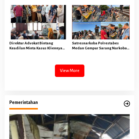
Minta Agar DK Tak Cuma Di Patsus
Prestasi Gemilang
Tapi Di PTDH
Direktur Advokat Bintang
Satresnarkoba Polrestabes
Keadilan Minta Kasus Kliennya
Medan Gempur Sarang Narkoba
Dengan PT BARAPALA Agar
Di Bantaran Rel Kereta Api
Dibahas Melalui RDP DPRD
Tembung dan Mengamankan 4
Pelaku Bersama 10,59 Gram Sabu
View More
Pemerintahan