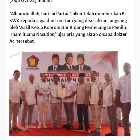
(26/08/2024) malam.
n
G
“Alhamdulillah, hari ini Partai Golkar telah memberikan B1
e
KWK kepada saya dan Lom Lom yang diserahkan langsung
r
i
oleh Wakil Ketua Koordinator Bidang Pemenangan Pemilu,
n
Irham Buana Nasution,” ujar pria yang akrab disapa dokter
d
Aci tersebut.
r
a