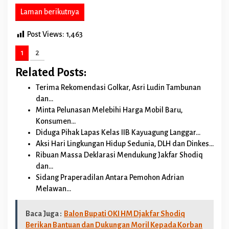
Laman berikutnya
Post Views:
1,463
1
2
Related Posts:
Terima Rekomendasi Golkar, Asri Ludin Tambunan
dan…
Minta Pelunasan Melebihi Harga Mobil Baru,
Konsumen…
Diduga Pihak Lapas Kelas IIB Kayuagung Langgar…
Aksi Hari Lingkungan Hidup Sedunia, DLH dan Dinkes…
Ribuan Massa Deklarasi Mendukung Jakfar Shodiq
dan…
Sidang Praperadilan Antara Pemohon Adrian
Melawan…
Baca Juga :
Balon Bupati OKI HM Djakfar Shodiq
Berikan Bantuan dan Dukungan Moril Kepada Korban