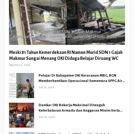
Meski 81 Tahun Kemerdekaan RI Namun Murid SDN 1 Gajah
Makmur Sungai Menang OKI Diduga Belajar Diruang WC
Agustus 2, 2026
Pelajar Di Kabupaten OKI Keracunan MBG, BGN
Memberhentikan Operasional Sementara SPPG Air
Sugihan Bandar Jaya
Juli 31, 2026
Damkar OKI Bekerja Maksimal Ditengah
Keterbatasan Armada dan Anggaran Minim Serta
Gaji Jauh Dari Harapan
Juli 30, 2026