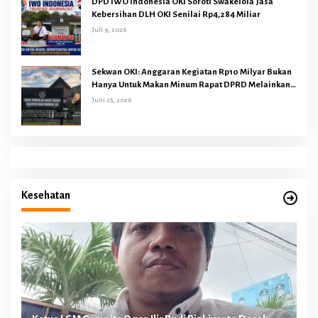
DPD IWO Indonesia OKI Soroti Swakelola Jasa
Kebersihan DLH OKI Senilai Rp4,284 Miliar
Juli 9, 2026
Sekwan OKI: Anggaran Kegiatan Rp10 Milyar Bukan
Hanya Untuk Makan Minum Rapat DPRD Melainkan
Juga Kegiatan Reses Dapil 45 Anggota Dewan
Juni 25, 2026
Kesehatan