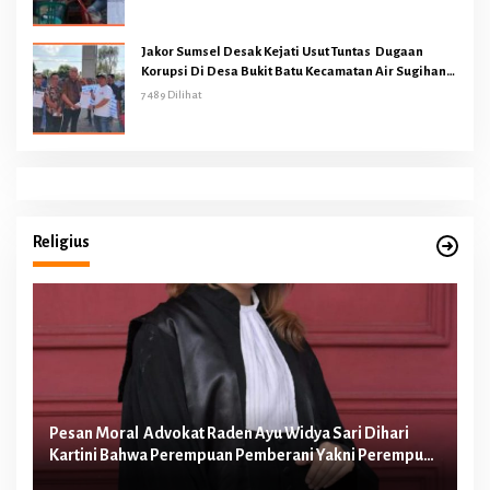
Jakor Sumsel Desak Kejati Usut Tuntas Dugaan
Korupsi Di Desa Bukit Batu Kecamatan Air Sugihan
OKI
7489 Dilihat
Religius
Pesan Moral Advokat Raden Ayu Widya Sari Dihari
Pe
Kartini Bahwa Perempuan Pemberani Yakni Perempuan
Ib
yang Berani Melawan Ketidakadilan
Te