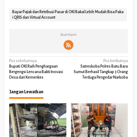
Bayar Pajak dan Retribusi Pasar di OKI Bakal Lebih Mudah Bisa Paka
i QRIS dan Virtual Account
Ikuti Kami
N
Pos sebelumnya
Pos berikutnya
Bupati OKI Raih Penghargaan
Satreskoba Polres Batu Bara
a
Bergengsi Lencana Bakti Inovasi
Sumut Berhasil Tangkap 3 Orang
Desa dari Kemenkes
Terduga Pengedar Narkoba
v
i
Jangan Lewatkan
g
a
s
i
p