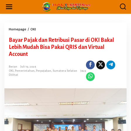
L
e
w
a
t
i
Homepage
/
OKI
B
k
a
Bayar Pajak dan Retribusi Pasar di OKI Bakal
e
y
k
a
Lebih Mudah Bisa Pakai QRIS dan Virtual
o
r
Account
n
P
t
a
e
j
Bwian
Juli 19, 2024
n
OKI
,
Pemerintahan
,
Perpajakan
,
Sumatera Selatan
3429
a
Dilihat
k
d
a
n
R
e
t
r
i
b
u