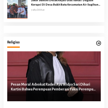
Jakor Sumsel Desak Kejati Usut Tuntas Dugaan
Korupsi Di Desa Bukit Batu Kecamatan Air Sugihan
OKI
7489 Dilihat
Religius
Pesan Moral Advokat Raden Ayu Widya Sari Dihari
Pe
Kartini Bahwa Perempuan Pemberani Yakni Perempuan
Ib
yang Berani Melawan Ketidakadilan
Te