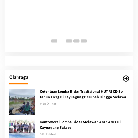
Olahraga
Ketentuan Lomba Bidar Tradisional HUT RI KE-80
Tahun 2025 Di Kayuagung Berubah Hingga Melawan
Arus
7160 Dilihat
Kontroversi Lomba Bidar Melawan Arah Arus Di
Kayuagung Sukses
6661 Dilihat