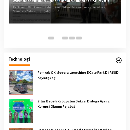
Memberhentikan Operasional Sementara SPPG Air
O
Sugihan Bandar Jaya
tus
Di Hukum, OKI, Pemerintahan, Pendidikan, Perekonomian, Peristiwa,
Sumatera Selatan
|
Juli 31, 2026
Di 
Technologi
Pemkab OKI Segera Launching E Gate Park Di RSUD
Kayuagung
Situs Bebeli Kabupaten Bekasi Diduga Ajang
Korupsi Oknum Pejabat