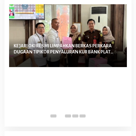
KEJARI OKI RESMI LIMPAHKAN BERKAS PERKARA
Ke
DUGAAN TIPIKOR PENYALURAN KUR BANK PLAT
La
MERAH TAHUN 2022-2023 KE PENGADILAN TIPIKOR
Me
PALEMBANG
D