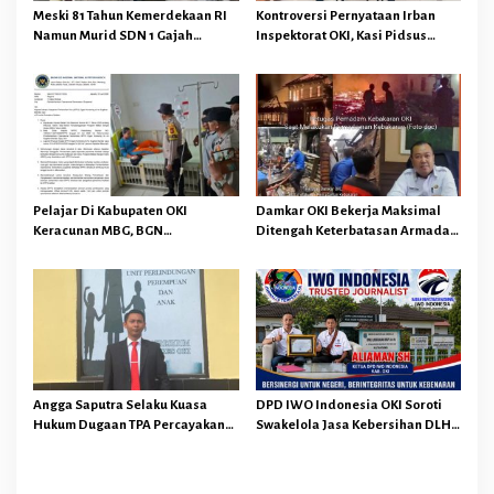
o
Meski 81 Tahun Kemerdekaan RI
Kontroversi Pernyataan Irban
s
Namun Murid SDN 1 Gajah
Inspektorat OKI, Kasi Pidsus
Makmur Sungai Menang OKI
Kejari OKI Tegaskan
Diduga Belajar Diruang WC
Pengembalian Kerugian
Keuangan Negara Tidak
Menghapuskan Hukuman Pidana
Bagi Pelaku
Pelajar Di Kabupaten OKI
Damkar OKI Bekerja Maksimal
Keracunan MBG, BGN
Ditengah Keterbatasan Armada
Memberhentikan Operasional
dan Anggaran Minim Serta Gaji
Sementara SPPG Air Sugihan
Jauh Dari Harapan
Bandar Jaya
Angga Saputra Selaku Kuasa
DPD IWO Indonesia OKI Soroti
Hukum Dugaan TPA Percayakan
Swakelola Jasa Kebersihan DLH
Penyidik Polres OKI Tindak
OKI Senilai Rp4,284 Miliar
Lanjuti Sesuai Prosedur Hukum