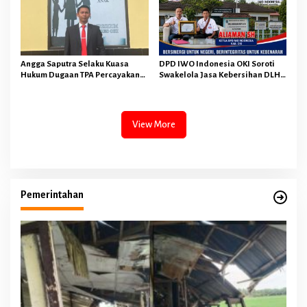
Angga Saputra Selaku Kuasa
DPD IWO Indonesia OKI Soroti
Hukum Dugaan TPA Percayakan
Swakelola Jasa Kebersihan DLH
Penyidik Polres OKI Tindak
OKI Senilai Rp4,284 Miliar
Lanjuti Sesuai Prosedur Hukum
View More
Pemerintahan