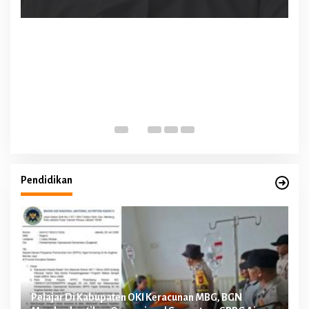
Pendidikan
Pelajar Di Kabupaten OKI Keracunan MBG, BGN
FG