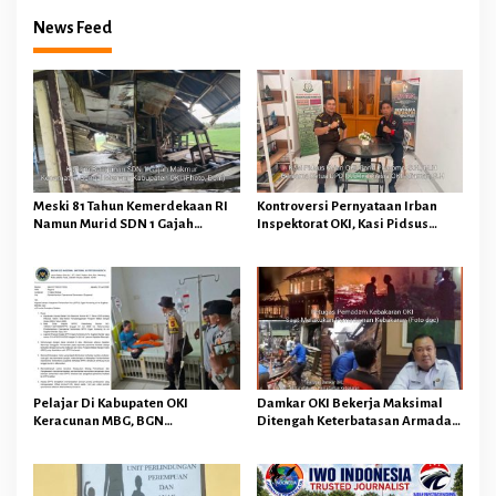
News Feed
Meski 81 Tahun Kemerdekaan RI
Kontroversi Pernyataan Irban
Namun Murid SDN 1 Gajah
Inspektorat OKI, Kasi Pidsus
Makmur Sungai Menang OKI
Kejari OKI Tegaskan
Diduga Belajar Diruang WC
Pengembalian Kerugian
Keuangan Negara Tidak
Menghapuskan Hukuman Pidana
Bagi Pelaku
Pelajar Di Kabupaten OKI
Damkar OKI Bekerja Maksimal
Keracunan MBG, BGN
Ditengah Keterbatasan Armada
Memberhentikan Operasional
dan Anggaran Minim Serta Gaji
Sementara SPPG Air Sugihan
Jauh Dari Harapan
Bandar Jaya