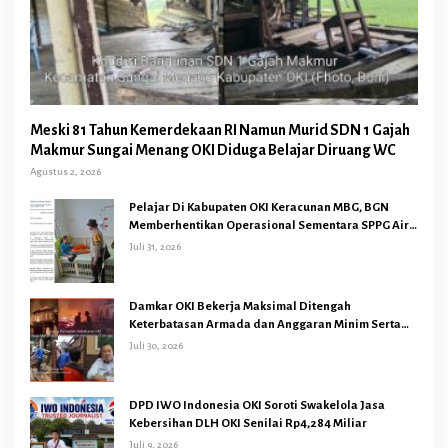
Meski 81 Tahun Kemerdekaan RI Namun Murid SDN 1 Gajah
Makmur Sungai Menang OKI Diduga Belajar Diruang WC
Agustus 2, 2026
Pelajar Di Kabupaten OKI Keracunan MBG, BGN
Memberhentikan Operasional Sementara SPPG Air
Sugihan Bandar Jaya
Juli 31, 2026
Damkar OKI Bekerja Maksimal Ditengah
Keterbatasan Armada dan Anggaran Minim Serta
Gaji Jauh Dari Harapan
Juli 30, 2026
DPD IWO Indonesia OKI Soroti Swakelola Jasa
Kebersihan DLH OKI Senilai Rp4,284 Miliar
Juli 9, 2026