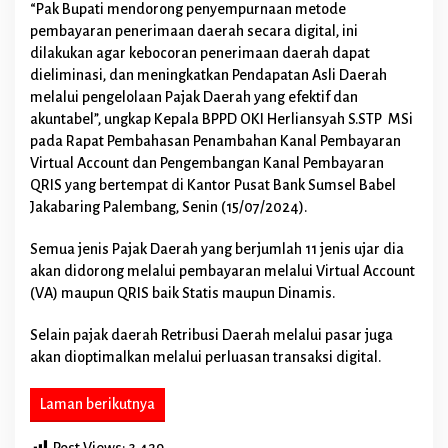
“Pak Bupati mendorong penyempurnaan metode
a
pembayaran penerimaan daerah secara digital, ini
h
B
dilakukan agar kebocoran penerimaan daerah dapat
i
dieliminasi, dan meningkatkan Pendapatan Asli Daerah
s
melalui pengelolaan Pajak Daerah yang efektif dan
a
akuntabel”, ungkap Kepala BPPD OKI Herliansyah S.STP MSi
P
pada Rapat Pembahasan Penambahan Kanal Pembayaran
a
k
Virtual Account dan Pengembangan Kanal Pembayaran
a
QRIS yang bertempat di Kantor Pusat Bank Sumsel Babel
i
Jakabaring Palembang, Senin (15/07/2024).
Q
R
Semua jenis Pajak Daerah yang berjumlah 11 jenis ujar dia
I
S
akan didorong melalui pembayaran melalui Virtual Account
d
(VA) maupun QRIS baik Statis maupun Dinamis.
a
n
Selain pajak daerah Retribusi Daerah melalui pasar juga
V
akan dioptimalkan melalui perluasan transaksi digital.
i
r
t
Laman berikutnya
u
a
Post Views:
3,429
l