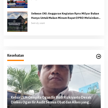
Sekwan OKI: Anggaran Kegiatan Rp10 Milyar Bukan
Hanya Untuk Makan Minum Rapat DPRD Melainkan
Juga Kegiatan Reses Dapil 45 Anggota Dewan
Juni 25, 2026
Kesehatan
n
Ketua LSM Gempita Ogan Ilir Budi Rizkiyanto Desak
Ke
Dinkes Ogan Ilir Audit Semua Obat dan Alkes yang
Me
Diduga Dipakai Perawat E Malpraktek
Pa