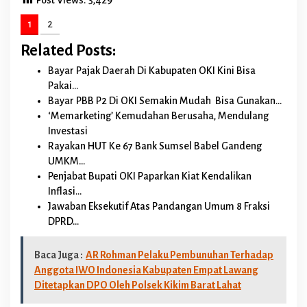
A
1
2
c
c
Related Posts:
o
u
Bayar Pajak Daerah Di Kabupaten OKI Kini Bisa
n
Pakai…
t
Bayar PBB P2 Di OKI Semakin Mudah Bisa Gunakan…
‘Memarketing’ Kemudahan Berusaha, Mendulang
Investasi
Rayakan HUT Ke 67 Bank Sumsel Babel Gandeng
UMKM…
Penjabat Bupati OKI Paparkan Kiat Kendalikan
Inflasi…
Jawaban Eksekutif Atas Pandangan Umum 8 Fraksi
DPRD…
Baca Juga :
AR Rohman Pelaku Pembunuhan Terhadap
Anggota IWO Indonesia Kabupaten Empat Lawang
Ditetapkan DPO Oleh Polsek Kikim Barat Lahat