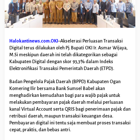
s
i
P
a
s
a
r
Halokantinews.com.OKI
–Akselerasi Perluasan Transaksi
d
Digital terus dilakukan oleh Pj. Bupati OKI Ir. Asmar Wijaya,
i
M.Si meskipun daerah ini telah dikategorikan sebagai
O
K
Kabupaten Digital dengan skor 93,3% dalam Indeks
I
Elektronifikasi Transaksi Pemerintah Daerah (ETPD).
B
a
Badan Pengelola Pajak Daerah (BPPD) Kabupaten Ogan
k
Komering Ilir bersama Bank Sumsel Babel akan
a
l
menghadirkan kemudahan bagi para wajib pajak untuk
L
melakukan pembayaran pajak daerah melalui perluasan
e
kanal Virtual Account serta QRIS bagi penerimaan pajak dan
b
retribusi daerah, maupun transaksi keuangan desa.
i
h
Pembayaran digital ini tentu saja membuat proses transaksi
M
cepat, praktis, dan bebas antri.
u
d