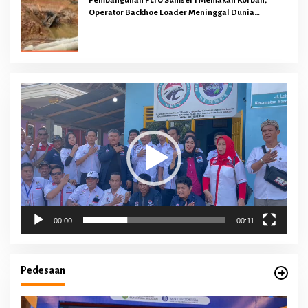
Pembangunan PLTU Sumsel 1 Memakan Korban,
Operator Backhoe Loader Meninggal Dunia
Dilokasi Proyek
Pemutar
Video
00:00
00:11
Pedesaan