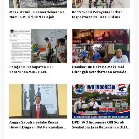
Meski 81 Tahun Kemerdekaan RI
Kontroversi Pernyataan Irban
Namun Murid SDN 1 Gajah
Inspektorat OKI, Kasi Pidsus
Makmur Sungai Menang OKI
Kejari OKI Tegaskan
Diduga Belajar Diruang WC
Pengembalian Kerugian
Keuangan Negara Tidak
Menghapuskan Hukuman Pidana
Bagi Pelaku
Pelajar Di Kabupaten OKI
Damkar OKI Bekerja Maksimal
Keracunan MBG, BGN
Ditengah Keterbatasan Armada
Memberhentikan Operasional
dan Anggaran Minim Serta Gaji
Sementara SPPG Air Sugihan
Jauh Dari Harapan
Bandar Jaya
Angga Saputra Selaku Kuasa
DPD IWO Indonesia OKI Soroti
Hukum Dugaan TPA Percayakan
Swakelola Jasa Kebersihan DLH
Penyidik Polres OKI Tindak
OKI Senilai Rp4,284 Miliar
Lanjuti Sesuai Prosedur Hukum