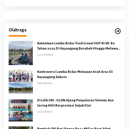
Olahraga
Ketentuan Lomba Bidar Tradisional HUT RI KE-80
Tahun 2025 Di Kayuagung Berubah Hingga Melawan
Arus
7204 Dilihat
Kontroversi Lomba Bidar Melawan Arah Arus Di
Kayuagung Sukses
6661 Dilihat
Disdik OKI : O2SN Ajang Penyaluran Talenta dan
Jaring Atlit Berprestasi Sejak Dini
4253 Dilihat
Pemkab OKI Beri Bonus Rp 1,1 Miliar Bagi Atlet