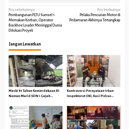
N
Pos sebelumnya
Pos berikutnya
Pembangunan PLTU Sumsel 1
Pelaku Pencurian Motor di
a
Memakan Korban, Operator
Pedamaran Akhirnya Tertangkap
Backhoe Loader Meninggal Dunia
v
Dilokasi Proyek
i
g
Jangan Lewatkan
a
s
i
p
o
s
Meski 81 Tahun Kemerdekaan RI
Kontroversi Pernyataan Irban
Namun Murid SDN 1 Gajah
Inspektorat OKI, Kasi Pidsus
Makmur Sungai Menang OKI
Kejari OKI Tegaskan
Diduga Belajar Diruang WC
Pengembalian Kerugian
Keuangan Negara Tidak
Menghapuskan Hukuman Pidana
Bagi Pelaku