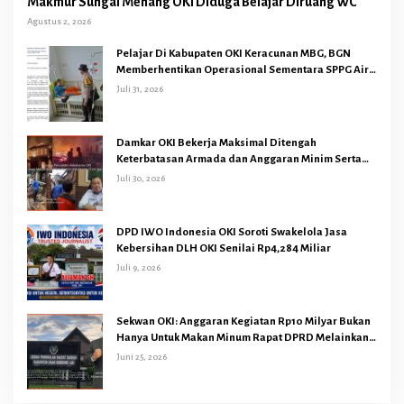
Makmur Sungai Menang OKI Diduga Belajar Diruang WC
Agustus 2, 2026
Pelajar Di Kabupaten OKI Keracunan MBG, BGN
Memberhentikan Operasional Sementara SPPG Air
Sugihan Bandar Jaya
Juli 31, 2026
Damkar OKI Bekerja Maksimal Ditengah
Keterbatasan Armada dan Anggaran Minim Serta
Gaji Jauh Dari Harapan
Juli 30, 2026
DPD IWO Indonesia OKI Soroti Swakelola Jasa
Kebersihan DLH OKI Senilai Rp4,284 Miliar
Juli 9, 2026
Sekwan OKI: Anggaran Kegiatan Rp10 Milyar Bukan
Hanya Untuk Makan Minum Rapat DPRD Melainkan
Juga Kegiatan Reses Dapil 45 Anggota Dewan
Juni 25, 2026