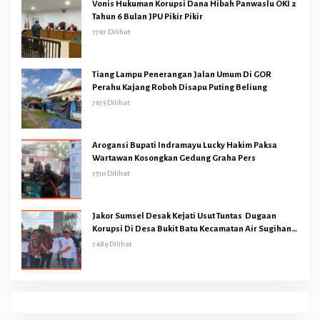
Vonis Hukuman Korupsi Dana Hibah Panwaslu OKI 2
Tahun 6 Bulan JPU Pikir Pikir
7767 Dilihat
Tiang Lampu Penerangan Jalan Umum Di GOR
Perahu Kajang Roboh Disapu Puting Beliung
7675 Dilihat
Arogansi Bupati Indramayu Lucky Hakim Paksa
Wartawan Kosongkan Gedung Graha Pers
7510 Dilihat
Jakor Sumsel Desak Kejati Usut Tuntas Dugaan
Korupsi Di Desa Bukit Batu Kecamatan Air Sugihan
OKI
7489 Dilihat