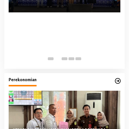
Me
Perekonomian