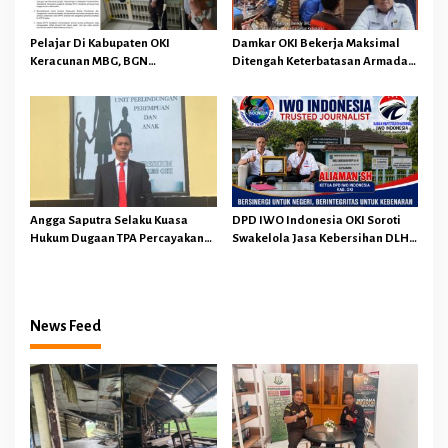
Pelajar Di Kabupaten OKI
Damkar OKI Bekerja Maksimal
Keracunan MBG, BGN
Ditengah Keterbatasan Armada
Memberhentikan Operasional
dan Anggaran Minim Serta Gaji
Sementara SPPG Air Sugihan
Jauh Dari Harapan
Bandar Jaya
Angga Saputra Selaku Kuasa
DPD IWO Indonesia OKI Soroti
Hukum Dugaan TPA Percayakan
Swakelola Jasa Kebersihan DLH
Penyidik Polres OKI Tindak
OKI Senilai Rp4,284 Miliar
Lanjuti Sesuai Prosedur Hukum
News Feed