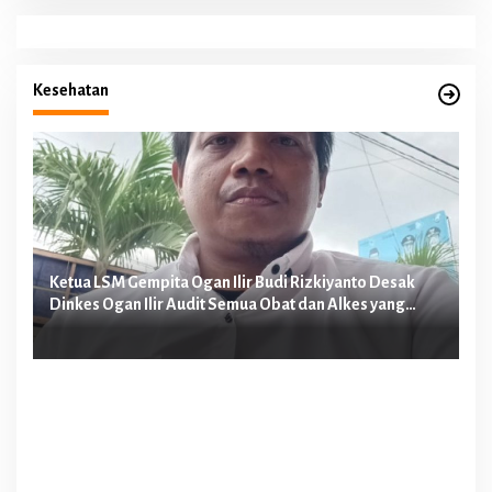
Kesehatan
n
Ketua LSM Gempita Ogan Ilir Budi Rizkiyanto Desak
Ke
Dinkes Ogan Ilir Audit Semua Obat dan Alkes yang
Me
Diduga Dipakai Perawat E Malpraktek
Pa