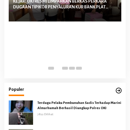
KEJARI OKI RESMI LIMPAHKAN BERKAS PERKARA
Ke
DUGAAN TIPIKOR PENYALURAN KUR BANK PLAT
La
MERAH TAHUN 2022-2023 KE PENGADILAN TIPIKOR
Me
PALEMBANG
D
Populer
Terduga Pelaku Pembunuhan Sadis Terhadap Marini
Almarhumah Berhasil Diungkap Polres OKI
7822 Dilihat