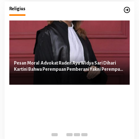
Religius
Pesan Moral Advokat Raden Ayu Widya Sari Dihari
Pe
Kartini Bahwa Perempuan Pemberani Yakni Perempuan
Ib
yang Berani Melawan Ketidakadilan
Te