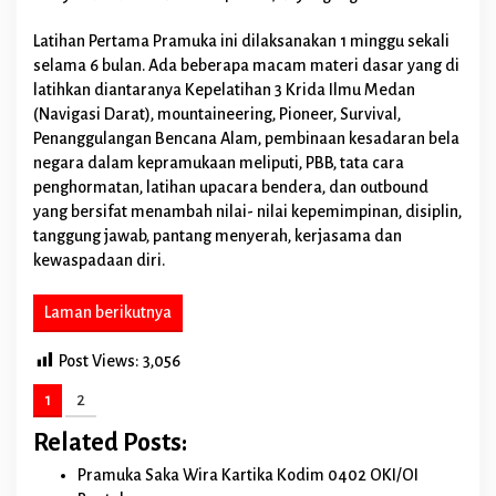
a
n
Latihan Pertama Pramuka ini dilaksanakan 1 minggu sekali
S
selama 6 bulan. Ada beberapa macam materi dasar yang di
a
latihkan diantaranya Kepelatihan 3 Krida Ilmu Medan
k
a
(Navigasi Darat), mountaineering, Pioneer, Survival,
W
Penanggulangan Bencana Alam, pembinaan kesadaran bela
i
negara dalam kepramukaan meliputi, PBB, tata cara
r
penghormatan, latihan upacara bendera, dan outbound
a
yang bersifat menambah nilai- nilai kepemimpinan, disiplin,
K
a
tanggung jawab, pantang menyerah, kerjasama dan
r
kewaspadaan diri.
t
i
k
Laman berikutnya
a
2
Post Views:
3,056
0
2
1
2
3
Related Posts:
Pramuka Saka Wira Kartika Kodim 0402 OKI/OI