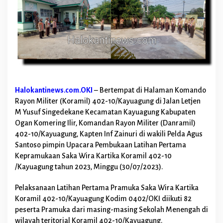
a
g
u
n
g
B
u
k
a
L
Halokantinews.com.OKI
– Bertempat di Halaman Komando
a
Rayon Militer (Koramil) 402-10/Kayuagung di Jalan Letjen
t
M Yusuf Singedekane Kecamatan Kayuagung Kabupaten
i
h
Ogan Komering Ilir, Komandan Rayon Militer (Danramil)
a
402-10/Kayuagung, Kapten Inf Zainuri di wakili Pelda Agus
n
Santoso pimpin Upacara Pembukaan Latihan Pertama
K
Kepramukaan Saka Wira Kartika Koramil 402-10
e
p
/Kayuagung tahun 2023, Minggu (30/07/2023).
r
a
Pelaksanaan Latihan Pertama Pramuka Saka Wira Kartika
m
Koramil 402-10/Kayuagung Kodim 0402/OKI diikuti 82
u
peserta Pramuka dari masing-masing Sekolah Menengah di
k
a
wilayah teritorial Koramil 402-10/Kayuagung.