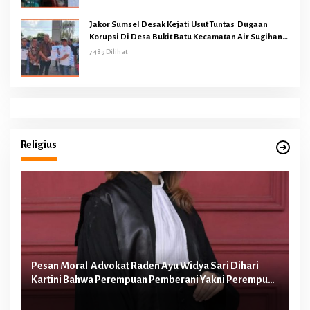
Jakor Sumsel Desak Kejati Usut Tuntas Dugaan
Korupsi Di Desa Bukit Batu Kecamatan Air Sugihan
OKI
7489 Dilihat
Religius
Pesan Moral Advokat Raden Ayu Widya Sari Dihari
Pe
Kartini Bahwa Perempuan Pemberani Yakni Perempuan
Ib
yang Berani Melawan Ketidakadilan
Te