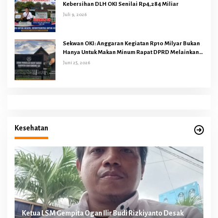
Kebersihan DLH OKI Senilai Rp4,284 Miliar
Juli 9, 2026
Sekwan OKI: Anggaran Kegiatan Rp10 Milyar Bukan
Hanya Untuk Makan Minum Rapat DPRD Melainkan
Juga Kegiatan Reses Dapil 45 Anggota Dewan
Juni 25, 2026
Kesehatan
n
Ketua LSM Gempita Ogan Ilir Budi Rizkiyanto Desak
Ke