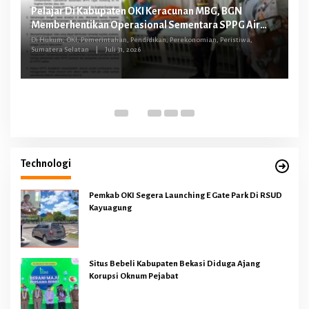
Pelajar Di Kabupaten OKI Keracunan MBG, BGN
FG
Memberhentikan Operasional Sementara SPPG Air
O
Sugihan Bandar Jaya
tus
Di Hukum, OKI, Pemerintahan, Pendidikan, Perekonomian, Peristiwa,
Sumatera Selatan
|
Juli 31, 2026
Di 
Technologi
Pemkab OKI Segera Launching E Gate Park Di RSUD
Kayuagung
Situs Bebeli Kabupaten Bekasi Diduga Ajang
Korupsi Oknum Pejabat