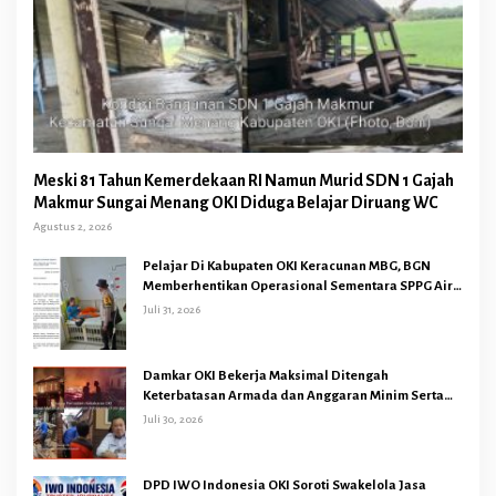
Meski 81 Tahun Kemerdekaan RI Namun Murid SDN 1 Gajah
Makmur Sungai Menang OKI Diduga Belajar Diruang WC
Agustus 2, 2026
Pelajar Di Kabupaten OKI Keracunan MBG, BGN
Memberhentikan Operasional Sementara SPPG Air
Sugihan Bandar Jaya
Juli 31, 2026
Damkar OKI Bekerja Maksimal Ditengah
Keterbatasan Armada dan Anggaran Minim Serta
Gaji Jauh Dari Harapan
Juli 30, 2026
DPD IWO Indonesia OKI Soroti Swakelola Jasa