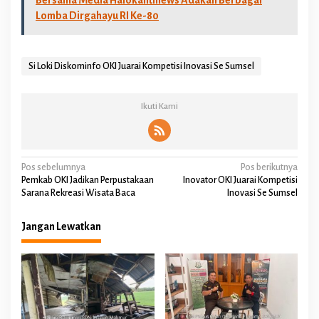
Bersama Media Halokantinews Adakan Berbagai
Lomba Dirgahayu RI Ke-80
Si Loki Diskominfo OKI Juarai Kompetisi Inovasi Se Sumsel
Ikuti Kami
N
Pos sebelumnya
Pos berikutnya
Pemkab OKI Jadikan Perpustakaan
Inovator OKI Juarai Kompetisi
a
Sarana Rekreasi Wisata Baca
Inovasi Se Sumsel
v
Jangan Lewatkan
i
g
a
s
i