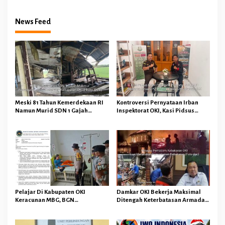
News Feed
Meski 81 Tahun Kemerdekaan RI
Kontroversi Pernyataan Irban
Namun Murid SDN 1 Gajah
Inspektorat OKI, Kasi Pidsus
Makmur Sungai Menang OKI
Kejari OKI Tegaskan
Diduga Belajar Diruang WC
Pengembalian Kerugian
Keuangan Negara Tidak
Menghapuskan Hukuman Pidana
Bagi Pelaku
Pelajar Di Kabupaten OKI
Damkar OKI Bekerja Maksimal
Keracunan MBG, BGN
Ditengah Keterbatasan Armada
Memberhentikan Operasional
dan Anggaran Minim Serta Gaji
Sementara SPPG Air Sugihan
Jauh Dari Harapan
Bandar Jaya