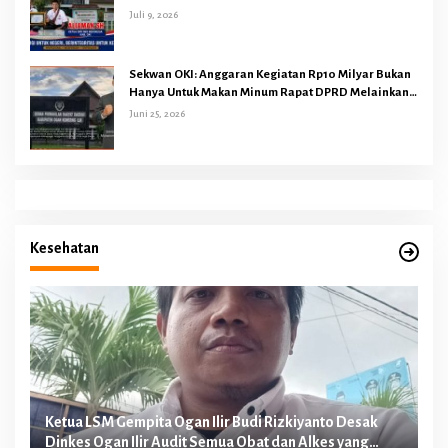
Juli 9, 2026
Sekwan OKI: Anggaran Kegiatan Rp10 Milyar Bukan
Hanya Untuk Makan Minum Rapat DPRD Melainkan
Juga Kegiatan Reses Dapil 45 Anggota Dewan
Juni 25, 2026
Kesehatan
n
Ketua LSM Gempita Ogan Ilir Budi Rizkiyanto Desak
Ke
Dinkes Ogan Ilir Audit Semua Obat dan Alkes yang
Me