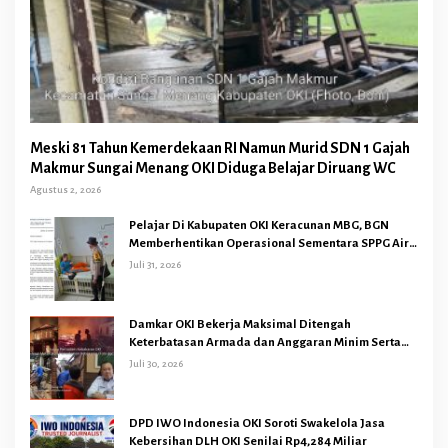
Meski 81 Tahun Kemerdekaan RI Namun Murid SDN 1 Gajah
Makmur Sungai Menang OKI Diduga Belajar Diruang WC
Agustus 2, 2026
Pelajar Di Kabupaten OKI Keracunan MBG, BGN
Memberhentikan Operasional Sementara SPPG Air
Sugihan Bandar Jaya
Juli 31, 2026
Damkar OKI Bekerja Maksimal Ditengah
Keterbatasan Armada dan Anggaran Minim Serta
Gaji Jauh Dari Harapan
Juli 30, 2026
DPD IWO Indonesia OKI Soroti Swakelola Jasa
Kebersihan DLH OKI Senilai Rp4,284 Miliar