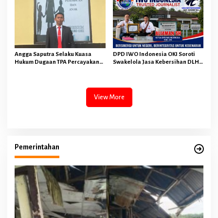
Angga Saputra Selaku Kuasa
DPD IWO Indonesia OKI Soroti
Hukum Dugaan TPA Percayakan
Swakelola Jasa Kebersihan DLH
Penyidik Polres OKI Tindak
OKI Senilai Rp4,284 Miliar
Lanjuti Sesuai Prosedur Hukum
View More
Pemerintahan