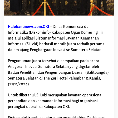
I
J
u
a
r
a
Halokantinews.com.OKI
– Dinas Komunikasi dan
i
Informatika (Diskominfo) Kabupaten Ogan Komering Ilir
K
melalui aplikasi Sistem Informasi Layanan Keamanan
o
Informasi (Si Loki) berhasil meraih juara terbaik pertama
m
dalam ajang Penghargaan Inovasi se Sumatera Selatan.
p
e
t
Pengumuman juara tersebut disampaikan pada acara
i
Anugerah Inovasi Sumatera Selatan yang digelar oleh
s
Badan Penelitian dan Pengembangan Daerah (Balitbangda)
i
Sumatera Selatan di The Zuri Hotel Palembang, Kamis,
I
n
(21/11/2024).
o
v
Untuk diketahui, Si Loki merupakan layanan operasional
a
persandian dan keamanan informasi bagi organisasi
s
perangkat daerah di Kabupaten OKI.
i
S
e
Sistem elektronik ini antara lain memiliki fitur Dashboard