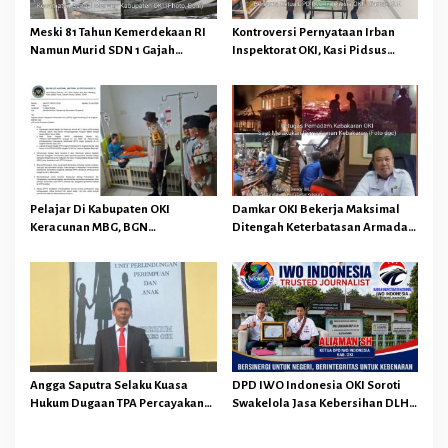
p
Meski 81 Tahun Kemerdekaan RI
Kontroversi Pernyataan Irban
o
Namun Murid SDN 1 Gajah
Inspektorat OKI, Kasi Pidsus
s
Makmur Sungai Menang OKI
Kejari OKI Tegaskan
Diduga Belajar Diruang WC
Pengembalian Kerugian
Keuangan Negara Tidak
Menghapuskan Hukuman Pidana
Bagi Pelaku
Pelajar Di Kabupaten OKI
Damkar OKI Bekerja Maksimal
Keracunan MBG, BGN
Ditengah Keterbatasan Armada
Memberhentikan Operasional
dan Anggaran Minim Serta Gaji
Sementara SPPG Air Sugihan
Jauh Dari Harapan
Bandar Jaya
Angga Saputra Selaku Kuasa
DPD IWO Indonesia OKI Soroti
Hukum Dugaan TPA Percayakan
Swakelola Jasa Kebersihan DLH
Penyidik Polres OKI Tindak
OKI Senilai Rp4,284 Miliar
Lanjuti Sesuai Prosedur Hukum