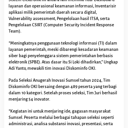
S
layanan dan operasional keamanan informasi, Inventarisir
u
aplikasi milik pemerintah daerah secara digital,
m
Vulnerability assessment, Pengelolaan hasil ITSA, serta
s
e
Pengelolaan CSIRT (Computer Security Incident Response
l
Team).
“Meningkatnya penggunaan teknologi informasi (TI) dalam
layanan pemerintah, meski dibarengi kesadaran keamanan
siber bagi penyelenggara sistem pemerintahan berbasis
elektronik (SPBE). Atas dasar itu Si Loki dihadirkan,” Ungkap
Adi Yanto, mewakili tim inovasi Diskominfo OKI.
Pada Seleksi Anugerah Inovasi Sumsel tahun 2024, Tim
Diskominfo OKI bersaing dengan 489 peserta yang terbagi
dalam 10 kategori. Setelah proses seleksi, Tim Juri berhasil
menjaring 54 inovator.
“Kegiatan ini untuk menjaring ide, gagasan masyarakat
Sumsel. Peserta melalui berbagai tahapan seleksi seperti
administrasi, analisa substansi inovasi, presentasi, serta