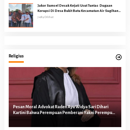
Jakor Sumsel Desak Kejati Usut Tuntas Dugaan
Korupsi Di Desa Bukit Batu Kecamatan Air Sugihan
OKI
7489 Dilihat
Religius
Pesan Moral Advokat Raden Ayu Widya Sari Dihari
Pe
Kartini Bahwa Perempuan Pemberani Yakni Perempuan
Ib
yang Berani Melawan Ketidakadilan
Te