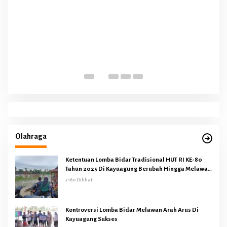
Olahraga
Ketentuan Lomba Bidar Tradisional HUT RI KE-80
Tahun 2025 Di Kayuagung Berubah Hingga Melawan
Arus
7160 Dilihat
Kontroversi Lomba Bidar Melawan Arah Arus Di
Kayuagung Sukses