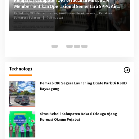
Pelajar Di Kabupaten OKI Keracunan MBG, BGN
FG
Memberhentikan Operasional Sementara SPPG Air
O
Sugihan Bandar Jaya
tus
Di Hukum, OKI, Pemerintahan, Pendidikan, Perekonomian, Peristiwa,
Sumatera Selatan
|
Juli 31, 2026
Di 
Technologi
Pemkab OKI Segera Launching E Gate Park Di RSUD
Kayuagung
Situs Bebeli Kabupaten Bekasi Diduga Ajang
Korupsi Oknum Pejabat